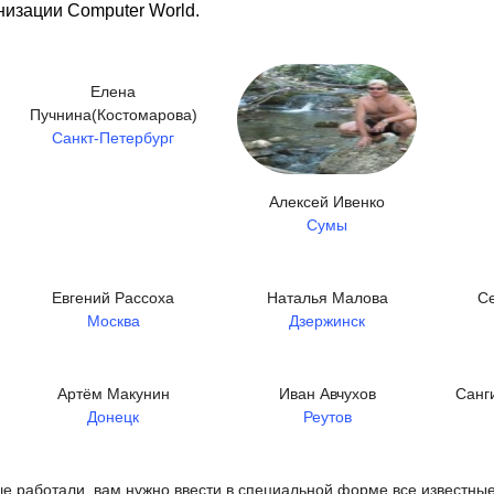
изации Computer World.
Елена
Пучнина(Костомарова)
Санкт-Петербург
Алексей Ивенко
Сумы
Евгений Рассоха
Наталья Малова
С
Москва
Дзержинск
Артём Макунин
Иван Авчухов
Санг
Донецк
Реутов
ьше работали, вам нужно ввести в специальной форме все известны