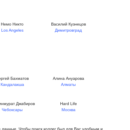
Немо Никто
Василий Кузнецов
Los Angeles
Димитровград
ергей Бахматов
Алина Ануарова
Кандалакша
Алматы
инмурат Джабиров
Hard Life
Чебоксары
Москва
е данные. Чтобы поиск коллег был для Вас удобным и