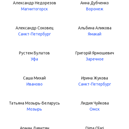
Александр Недорезов
Анна Дубченко
Магнитогорск
Воронеж
Александр Соковец
Альбина Аликова
Санкт-Петербург
Ямакай
Рустем Булатов
Григорій Ярмошевич
Уфа
Заречное
Саша Михай
Ирина Жукова
Иваново
Санкт-Петербург
Татьяна Мозырь-Беларусь
Лидия Чуйкова
Мозырь
Омск
Арман Давитян
Dima Olari