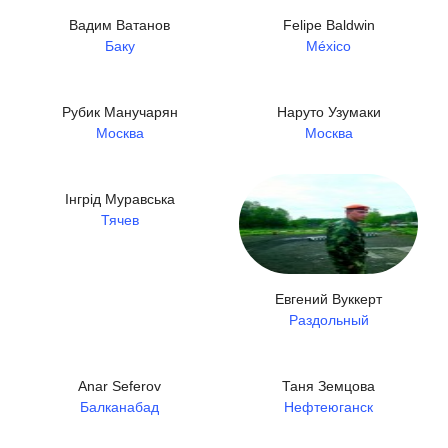
Вадим Ватанов
Felipe Baldwin
Баку
México
Рубик Манучарян
Наруто Узумаки
Москва
Москва
Інгрід Муравська
Тячев
Евгений Вуккерт
Раздольный
Anar Seferov
Таня Земцова
Балканабад
Нефтеюганск