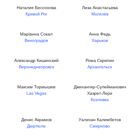
Наталия Бессонова
Лиза Анастасьева
Кривой Рог
Могилёв
Маріанна Сокал
Анна Федь
Виноградов
Харьков
Александр Кишинский
Рома Скрипин
Верхнеднепровск
Архангельск
Максим Тормышев
Джихангир-Сулейманович
Las Vegas
Хазрет-Лери
Козловка
Денис Акрамов
Уалихан Калимбетов
Дюртюли
Смирново