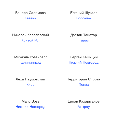
Венера Салимова
Евгений Шукаев
Казань
Воронеж
Николай Королевский
Дастан Танатар
Кривой Рог
Тараз
Михаэль Розенберг
Сергей Кашицин
Калининград
Нижний Новгород
Лёха Наумовский
Территория Спорта
Киев
Пенза
Мачо Boss
Ерлан Кахарманов
Нижний Новгород
Атырау