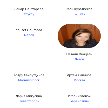
Ленар Саитгареев
Жон Кубатбеков
Уруссу
Бишкек
Yousef Goumeda
Napoli
Наталя Венцель
Львов
Артур Хайрутдинов
Артём Савинов
Магнитогорск
Москва
Дарья Микулина
Игорь Луговой
Севастополь
Барановичи