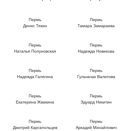
Пермь
Пермь
Денис Тякин
Тамара Замараева
Пермь
Пермь
Наталья Полуновская
Надежда Новикова
Пермь
Пермь
Надежда Галягина
Гульчачак Валитова
Пермь
Пермь
Екатерина Жвакина
Эдуард Никитин
Пермь
Пермь
Дмитрий Каргапольцев
Аркадий Михайлович