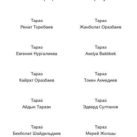
Тараз
Тараз
Ренат Торебаев
Жанболат Оразбаев
Тараз
Тараз
Евгения Нургалиева
Aselya Baktibek
Тараз
Тараз
Кайрат Оразбаев
Токен Ахмедиев
Тараз
Тараз
Айдын Тарази
Эдвард Султанов
Тараз
Тараз
Бекболат Шайдильдаев
Мерей Жолшы