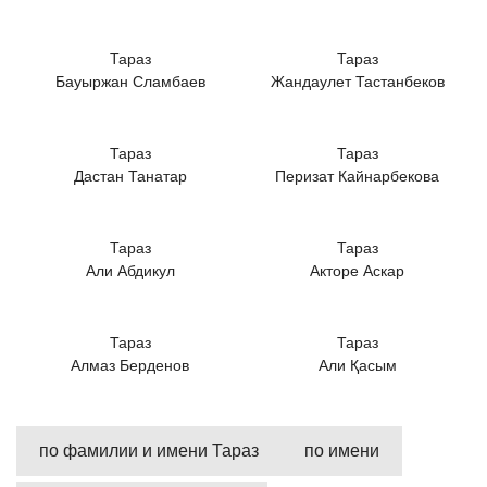
Тараз
Тараз
Бауыржан Сламбаев
Жандаулет Тастанбеков
Тараз
Тараз
Дастан Танатар
Перизат Кайнарбекова
Тараз
Тараз
Али Абдикул
Акторе Аскар
Тараз
Тараз
Алмаз Берденов
Али Қасым
по фамилии и имени Тараз
по имени