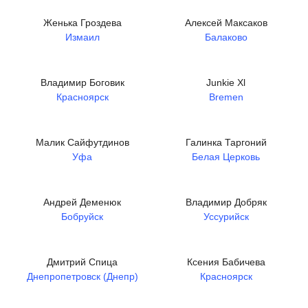
Женька Гроздева
Алексей Максаков
Измаил
Балаково
Владимир Боговик
Junkie Xl
Красноярск
Bremen
Малик Сайфутдинов
Галинка Таргоний
Уфа
Белая Церковь
Андрей Деменюк
Владимир Добряк
Бобруйск
Уссурийск
Дмитрий Спица
Ксения Бабичева
Днепропетровск (Днепр)
Красноярск