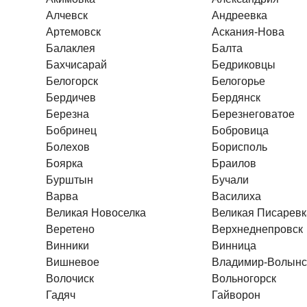
Алчевск
Андреевка
Артемовск
Аскания-Нова
Балаклея
Балта
Бахчисарай
Бедриковцы
Белогорск
Белогорье
Бердичев
Бердянск
Березна
Березнеговатое
Бобринец
Бобровица
Болехов
Борисполь
Боярка
Браилов
Бурштын
Бучали
Варва
Василиха
Великая Новоселка
Великая Писаревк
Веретено
Верхнеднепровск
Винники
Винница
Вишневое
Владимир-Волынс
Волочиск
Вольногорск
Гадяч
Гайворон