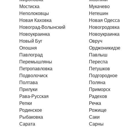
Мостиска
Мукачево
Неполоковцы
Нетешин
Новая Каховка
Новая Одесса
Новоград-Волынский
Новогродовка
Новоукраинка
Новоукраинка
Новый Буг
Овруч
Опошня
Орджоникидзе
Павлоград
Павлыш
Перемышляны
Переспа
Петропавловка
Петушков
Подволочиск
Подгородное
Полтава
Поляна
Прилуки
Приморск
Рава-Русская
Радехов
Репки
Речка
Родинское
Рожище
Рыбаковка
Саки
Сарата
Сарны