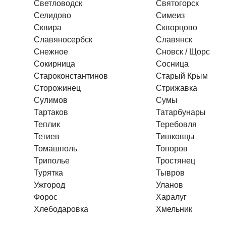
Светловодск
Святогорск
Селидово
Симеиз
Сквира
Скворцово
Славяносербск
Славянск
Снежное
Сновск / Щорс
Сокирница
Сосница
Староконстантинов
Старый Крым
Сторожинец
Стрижавка
Сулимов
Сумы
Тартаков
Татарбунары
Теплик
Теребовля
Тетиев
Тишковцы
Томашполь
Топоров
Триполье
Тростянец
Турятка
Тывров
Ужгород
Уланов
Форос
Харалуг
Хлебодаровка
Хмельник