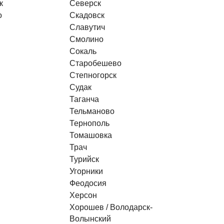
к
Северск
о
Скадовск
Славутич
Смолино
Сокаль
Старобешево
Степногорск
Судак
Таганча
Тельманово
Тернополь
Томашовка
Трач
Турийск
Угорники
Феодосия
Херсон
Хорошев / Володарск-
Волынский