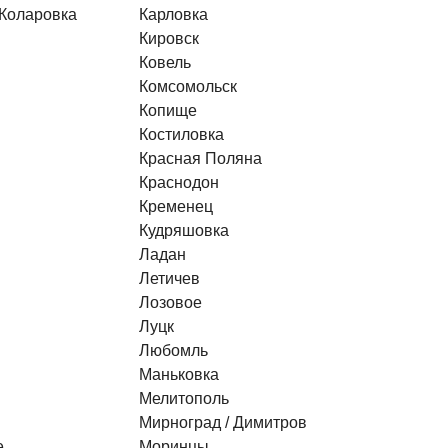
 Коларовка
Карловка
Кировск
Ковель
Комсомольск
Копище
Костиловка
Красная Поляна
Краснодон
Кременец
Кудряшовка
Ладан
Летичев
Лозовое
Луцк
Любомль
Маньковка
Мелитополь
Мирноград / Димитров
е
Моринцы