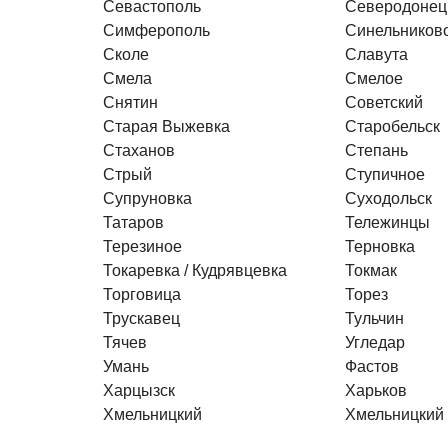
Севастополь
Северодонец
Симферополь
Синельников
Сколе
Славута
Смела
Смелое
Снятин
Советский
Старая Выжевка
Старобельск
Стаханов
Степань
Стрый
Ступичное
Супруновка
Суходольск
Татаров
Тележинцы
Терезиное
Терновка
Токаревка / Кудрявцевка
Токмак
Торговица
Торез
Трускавец
Тульчин
Тячев
Угледар
Умань
Фастов
Харцызск
Харьков
Хмельницкий
Хмельницкий