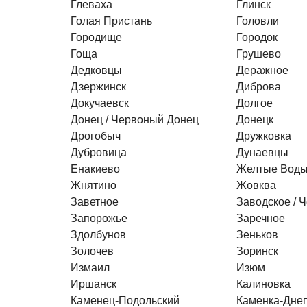
Глеваха
Глинск
Голая Пристань
Головли
Городище
Городок
Гоща
Грушево
Дедковцы
Деражное
Дзержинск
Диброва
Докучаевск
Долгое
Донец / Червоный Донец
Донецк
Дрогобыч
Дружковка
Дубровица
Дунаевцы
Енакиево
Желтые Вод
Жнятино
Жовква
Заветное
Заводское / 
Запорожье
Заречное
Здолбунов
Зеньков
Золочев
Зоринск
Измаил
Изюм
Иршанск
Калиновка
Каменец-Подольский
Каменка-Дне