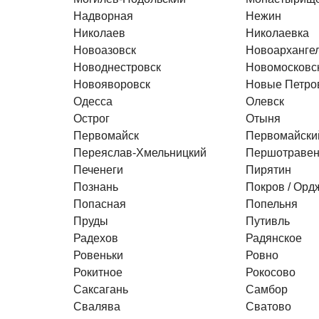
Надворная
Нежин
Николаев
Николаевка
Новоазовск
Новоарханге
Новоднестровск
Новомосковс
Новояворовск
Новые Петро
Одесса
Олевск
Острог
Отыня
Первомайск
Первомайски
Переяслав-Хмельницкий
Першотравен
Печенеги
Пирятин
Познань
Покров / Орд
Попасная
Попельня
Пруды
Путивль
Радехов
Радянское
Ровеньки
Ровно
Рокитное
Рокосово
Саксагань
Самбор
Свалява
Сватово