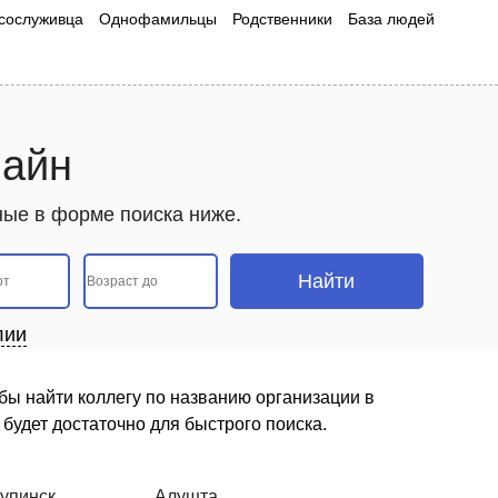
сослуживца
Однофамильцы
Родственники
База людей
лайн
нные в форме поиска ниже.
лии
обы найти коллегу по названию организации в
будет достаточно для быстрого поиска.
упинск
Алушта