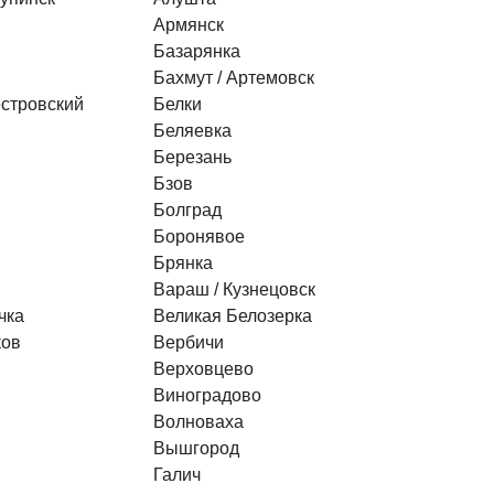
Армянск
Базарянка
Бахмут / Артемовск
стровский
Белки
Беляевка
Березань
Бзов
Болград
Боронявое
Брянка
Вараш / Кузнецовск
чка
Великая Белозерка
ков
Вербичи
Верховцево
Виноградово
Волноваха
Вышгород
Галич