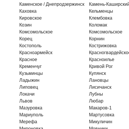
Каменское / Днепродзержинск
Камень-Каширски
Каховка
Кельменцы
Кировское
Клембовка
Козин
Коломак
Комсомольское
Комсомольское
Корец
Корнин
Костополь
Кострижовка
Красноармейск
Красногвардейско
Красное
Красноилье
Кременчуг
Кривой Рог
Кузьминцы
Купянск
Ладыжин
Лановцы
Липовец
Лисичанск
Локачи
Лубны
Львов
Любар
Мазуровка
Макаров-1
Мариуполь
Мартусовка
Мерефа
Микуличин
Мироновка
Мовники