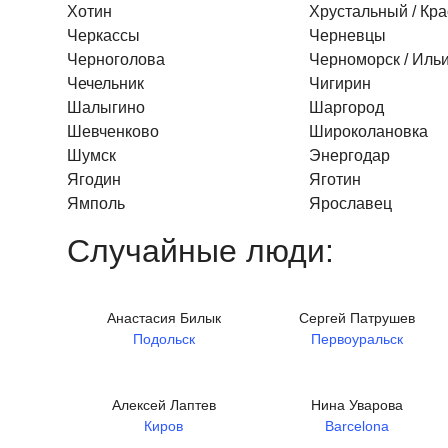
Хотин
Хрустальный / Кр
Черкассы
Черневцы
Черноголова
Черноморск / Иль
Чечельник
Чигирин
Шалыгино
Шаргород
Шевченково
Широколановка
Шумск
Энергодар
Ягодин
Яготин
Ямполь
Ярославец
Случайные люди:
Анастасия Билык
Сергей Патрушев
Подольск
Первоуральск
Алексей Лаптев
Нина Уварова
Киров
Barcelona