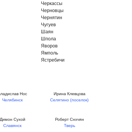
Черкассы
Черновцы
Чернятин
Чугуев
Шаян
Шпола
Яворов
Ямполь
Ястребичи
ладислав Нос
Ирина Клевцова
Челябинск
Селятино (поселок)
Димон Сухой
Роберт Снхчян
Славянск
Тверь