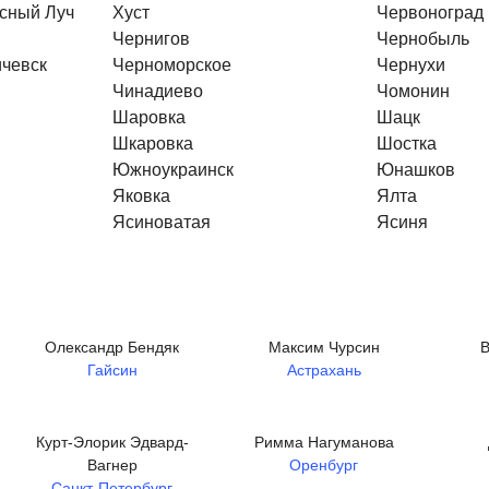
асный Луч
Хуст
Червоноград
Чернигов
Чернобыль
ичевск
Черноморское
Чернухи
Чинадиево
Чомонин
Шаровка
Шацк
Шкаровка
Шостка
Южноукраинск
Юнашков
Яковка
Ялта
Ясиноватая
Ясиня
Олександр Бендяк
Максим Чурсин
В
Гайсин
Астрахань
Курт-Элорик Эдвард-
Римма Нагуманова
Вагнер
Оренбург
Санкт-Петербург