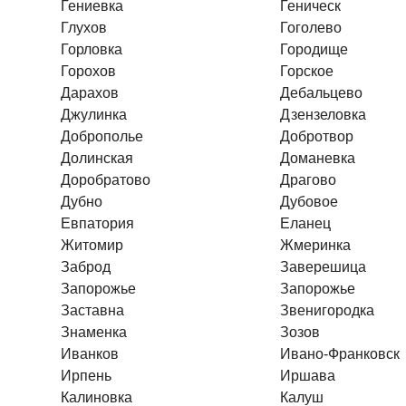
Гениевка
Геническ
Глухов
Гоголево
Горловка
Городище
Горохов
Горское
Дарахов
Дебальцево
Джулинка
Дзензеловка
Доброполье
Добротвор
Долинская
Доманевка
Доробратово
Драгово
Дубно
Дубовое
Евпатория
Еланец
Житомир
Жмеринка
Заброд
Заверешица
Запорожье
Запорожье
Заставна
Звенигородка
Знаменка
Зозов
Иванков
Ивано-Франковск
Ирпень
Иршава
Калиновка
Калуш