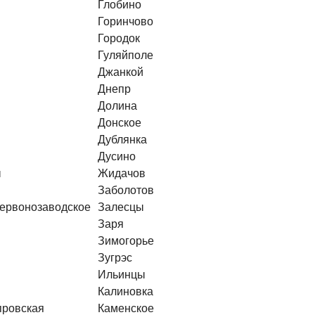
Глобино
Горинчово
Городок
Гуляйполе
Джанкой
Днепр
Долина
Донское
Дублянка
Дусино
ы
Жидачов
Заболотов
Червонозаводское
Залесцы
Заря
Зимогорье
Зугрэс
Ильинцы
Калиновка
провская
Каменское