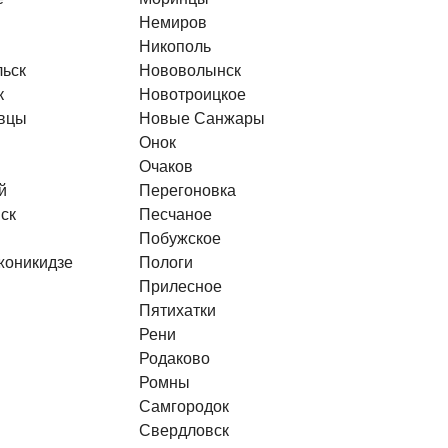
Немиров
Никополь
льск
Нововолынск
к
Новотроицкое
вцы
Новые Санжары
Онок
Очаков
й
Перегоновка
ск
Песчаное
Побужское
жоникидзе
Пологи
Прилесное
Пятихатки
Рени
Родаково
Ромны
Самгородок
Свердловск