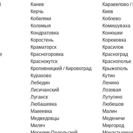
й
Канев
Каравелово /
Керчь
Киев
Кобеляки
Коблево
Коломыя
Комишуваха
Кондратовка
Конюшки
Коростень
Корюковка
Краматорск
Красилов
е
Красногоровка
Красноград
Краснокутск
Краснополье
Кропивницкий / Кировоград
Крыжополь
Курахово
Кутин
Лебедин
Ленино
Лисичанский
Лозовая
Луганск
Лутугино
Любашевка
Любешов
Макеевка
Малин
Медведовцы
Меденичи
Миляч
Миргород
Могилев-Подольский
Монастырищ