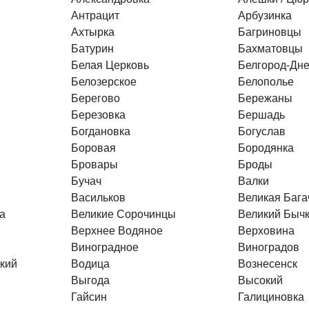
Антрацит
Арбузинка
Ахтырка
Багриновцы
Батурин
Бахматовцы
Белая Церковь
Белгород-Дне
Белозерское
Белополье
Берегово
Бережаны
Березовка
Бершадь
Богдановка
Богуслав
Боровая
Бородянка
Бровары
Броды
Бучач
Валки
Васильков
Великая Бага
а
Великие Сорочинцы
Великий Быч
Верхнее Водяное
Верховина
Виноградное
Виноградов
кий
Водица
Вознесенск
Выгода
Высокий
Гайсин
Галициновка