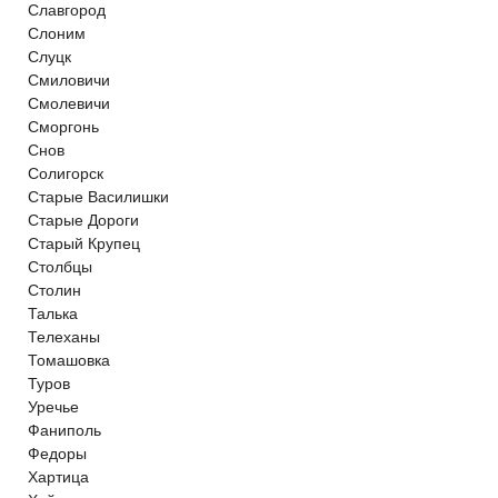
Славгород
Слоним
Слуцк
Смиловичи
Смолевичи
Сморгонь
Снов
Солигорск
Старые Василишки
Старые Дороги
Старый Крупец
Столбцы
Столин
Талька
Телеханы
Томашовка
Туров
Уречье
Фаниполь
Федоры
Хартица