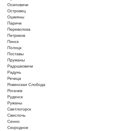
Осиповичи
Островец
Ошмяны
Паричи
Переволока
Петриков
Пинск
Полоцк
Поставы
Пружаны
Радошковичи
Радунь
Речица
Ровенская Слобода
Рогачев
Руденск
Ружаны
Светлогорск
Свислочь
Сенно
Скородное