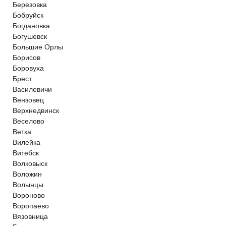
Березовка
Бобруйск
Богдановка
Богушевск
Большие Орлы
Борисов
Боровуха
Брест
Василевичи
Вензовец
Верхнедвинск
Веселово
Ветка
Вилейка
Витебск
Волковыск
Воложин
Волынцы
Вороново
Воропаево
Вязовница