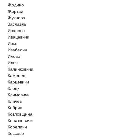
Жодино
Жортай
Жукнево
Заславль
Иваново
Ивацевичи
Ивье
Изабелин
Илово
Илья
Калинковичи
Каменец
Карцевичи
Клецк
Климовичи
Кличев
Кобрин
Козловщина
Копаткевичи
Кореличи
Коссово