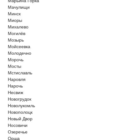
Марьина Горка
Мачулищи
Минск
Миоры
Михалево
Могилёв
Мозырь
Мойсеевка
Молодечно
Морочь
Мосты
Мстиславль
Наровля
Нарочь
Несвиж
Новогрудок
Новолукомль
Новополоцк
Новый Двор
Носовичи
Озеречье
Орша