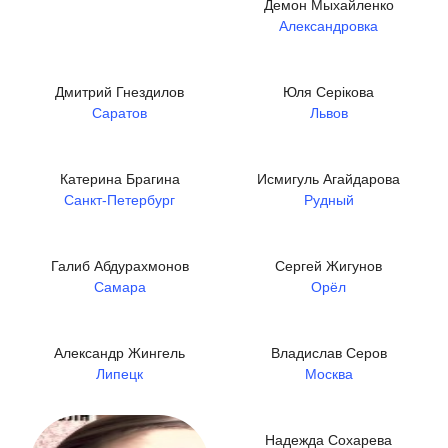
Демон Мыхайленко
Александровка
Дмитрий Гнездилов
Юля Серікова
Саратов
Львов
Катерина Брагина
Исмигуль Агайдарова
Санкт-Петербург
Рудный
Галиб Абдурахмонов
Сергей Жигунов
Самара
Орёл
Александр Жингель
Владислав Серов
Липецк
Москва
Надежда Сохарева