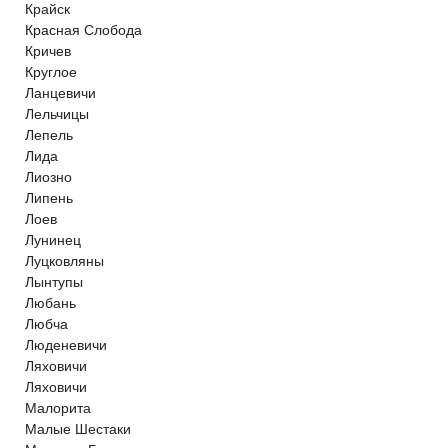
Крайск
Красная Слобода
Кричев
Круглое
Ланцевичи
Лельчицы
Лепель
Лида
Лиозно
Липень
Лоев
Лунинец
Луцковляны
Лынтупы
Любань
Любча
Люденевичи
Ляховичи
Ляховичи
Малорита
Малые Шестаки