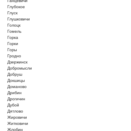
Ганцевичи
Глубокое
Глуск
Глушковичи
Голоцк
Гомель
Горка
Горки
Горы
Гродно
Дзержинск
Добромысли
Добруш
Докшицы
Доманово
Дрибин
Дрогичин
Дубой
Дятлово
Жировичи
Житковичи
Жлобин