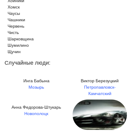
Хойники
Хомск
Чаусы
Чашники
Червень
Чисть
Шарковщина
Шумилино
Щучин
Случайные люди:
Инга Бабына
Виктор Березуцкий
Мозырь
Петропавловск-
Камчатский
Анна Федорова-Штукарь
Новополоцк