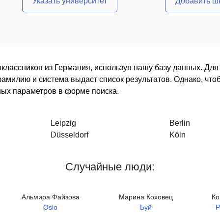
Указать университет
Добавить ш
классников из Германия, используя нашу базу данных. Для 
 фамилию и система выдаст список результатов. Однако, чт
ных параметров в форме поиска.
Leipzig
Berlin
Düsseldorf
Köln
Случайные люди:
Альмира Файзова
Марина Коховец
Ко
Oslo
Буй
Р