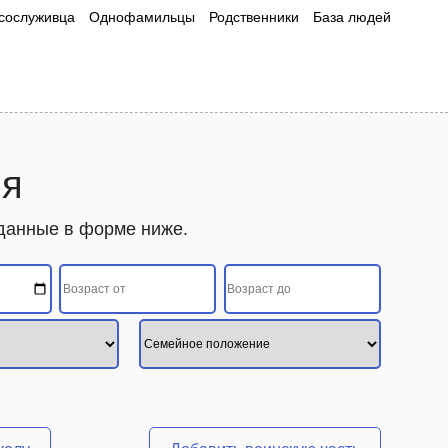
сослуживца
Однофамильцы
Родственники
База людей
ия
 данные в форме ниже.