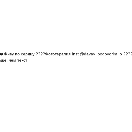
 ❤️Живу по сердцу ????Фототерапия Inst @davay_pogovorim_o ???
ьше, чем текст»