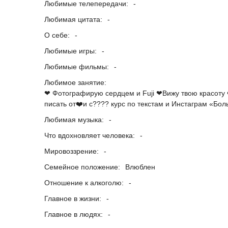
Любимые телепередачи:
-
Любимая цитата:
-
О себе:
-
Любимые игры:
-
Любимые фильмы:
-
Любимое занятие:
❤ Фотографирую сердцем и Fuji ❤Вижу твою красоту
писать от❤️и с???? курс по текстам и Инстаграм «Бол
Любимая музыка:
-
Что вдохновляет человека:
-
Мировоззрение:
-
Семейное положение:
Влюблен
Отношение к алкоголю:
-
Главное в жизни:
-
Главное в людях:
-