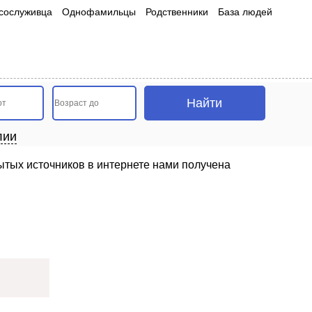
сослуживца
Однофамильцы
Родственники
База людей
лии
ытых источников в интернете нами получена