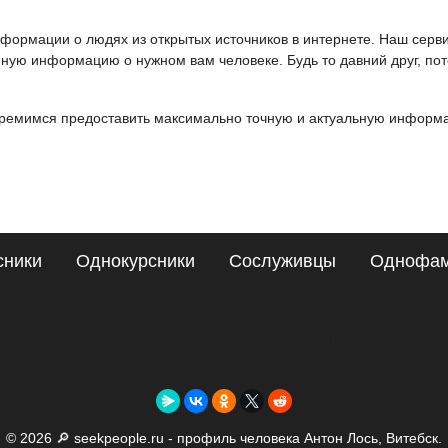
информации о людях из открытых источников в интернете. Наш серв
ную информацию о нужном вам человеке. Будь то давний друг, пот
ремимся предоставить максимально точную и актуальную информац
сники
Однокурсники
Сослуживцы
Однофа
Сайт поиска людей
Подробные сведения о Антон Лось, Витебск
© 2026 🔎 seekpeople.ru - профиль человека Антон Лось, Витебск.