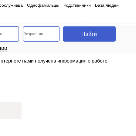
сослуживца
Однофамильцы
Родственники
База людей
лии
 интернете нами получена информация о работе,