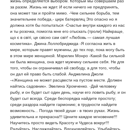
жизнь определяется выбором. Который мы совершаем раз
за разом. Жизнь не ждет. И если ничего не предпринять,
она может так и пройти мимо. -Чем сильнее борьба, тем
значительнее победа,- цирк батервляц Это опасно но я
должна хотя бы попытаться -Счастье внутри каждого из нас
и ты розочка, помогла мне его отыскать (троли) Найкраще,
що є в світі, це свісно сам світ! «Любовь — самая лучшая
косметика». Джина Лоллобриджида -Я согласна жить в
мире, которым правят мужчины, до тех пор, пока могу быть
в этом мире женщиной. Мэрилин Монро -Какой бы сильной
ни была женщина, она ждет мужчину сильнее себя. Не для
того, чтобы он ограничивал ей свободу, а для того, чтобы
он дал ей право быть слабой. Анджелина Джоли
-«Женщина не может расцвести на пустом месте. Должен
найтись садовник». Эвелина Хромченко. -Дай человеку
рыбу, и он будет сыт один день, научи его ловить рыбу, и он
будет сыт всегда. Среди беспорядка найдите простоту;
среди раздора найдите гармонию; в трудности найдите
возможность... Погода твоей души - в твоих руках. Жизнь
удивительна и прекрасна!!! Цените каждое мгновение!!!
Научитесь просто видеть Красоту и Чудеса вокруг!!!
Радуйтесь, Наслаждайтесь, Вдохновляйтесь, Улыбайтесь,