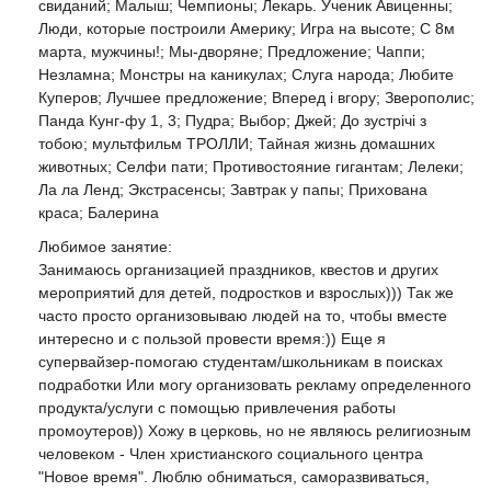
свиданий; Малыш; Чемпионы; Лекарь. Ученик Авиценны;
Люди, которые построили Америку; Игра на высоте; С 8м
марта, мужчины!; Мы-дворяне; Предложение; Чаппи;
Незламна; Монстры на каникулах; Слуга народа; Любите
Куперов; Лучшее предложение; Вперед і вгору; Зверополис;
Панда Кунг-фу 1, 3; Пудра; Выбор; Джей; До зустрічі з
тобою; мультфильм ТРОЛЛИ; Тайная жизнь домашних
животных; Селфи пати; Противостояние гигантам; Лелеки;
Ла ла Ленд; Экстрасенсы; Завтрак у папы; Прихована
краса; Балерина
Любимое занятие:
Занимаюсь организацией праздников, квестов и других
мероприятий для детей, подростков и взрослых))) Так же
часто просто организовываю людей на то, чтобы вместе
интересно и с пользой провести время:)) Еще я
супервайзер-помогаю студентам/школьникам в поисках
подработки Или могу организовать рекламу определенного
продукта/услуги с помощью привлечения работы
промоутеров)) Хожу в церковь, но не являюсь религиозным
человеком - Член христианского социального центра
"Новое время". Люблю обниматься, саморазвиваться,