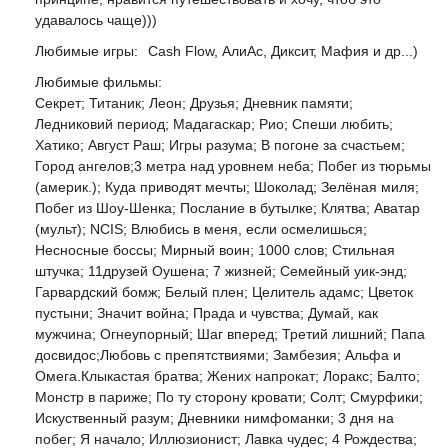
удавалось чаще)))
Любимые игры:
Cash Flow, АлиАс, Диксит, Мафия и др...)
Любимые фильмы:
Секрет; Титаник; Леон; Друзья; Дневник памяти;
Ледниковий период; Мадагаскар; Рио; Спеши любить;
Хатико; Август Раш; Игры разума; В погоне за счастьем;
Город ангелов;3 метра над уровнем неба; Побег из тюрьмы
(америк.); Куда приводят мечты; Шоколад; Зелёная миля;
Побег из Шоу-Шенка; Послание в бутылке; Клятва; Аватар
(мульт); NCIS; Влюбись в меня, если осмелишься;
Несносные боссы; Мирный воин; 1000 слов; Стильная
штучка; 11друзей Оушена; 7 жизней; Cемейный уик-энд;
Гарвардский бомж; Белый плен; Целитель адамс; Цветок
пустыни; Значит война; Прада и чувства; Думай, как
мужчина; Огнеупорный; Шаг вперед; Третий лишний; Папа
досвидос;Любовь с препятствиями; Замбезия; Альфа и
Омега.Клыкастая братва; Жених напрокат; Лоракс; Балто;
Монстр в париже; По ту сторону кровати; Солт; Смурфики;
Искуственный разум; Дневники нимфоманки; 3 дня на
побег; Я начало; Иллюзионист; Лавка чудес; 4 Рождества;