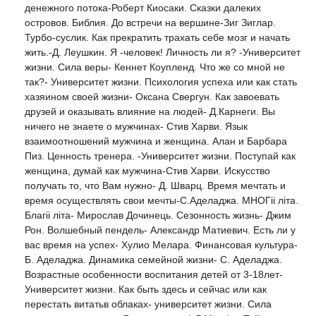
денежного потока-Роберт Киосаки. Сказки далеких
островов. Библия. До встречи на вершине-Зиг Зиглар.
Турбо-суслик. Как прекратить трахать себе мозг и начать
жить.-Д. Леушкин. Я -человек! Личность ли я? -Университет
жизни. Сила веры- Кеннет Коупленд. Что же со мной не
так?- Университет жизни. Психология успеха или как стать
хазяином своей жизни- Оксана Свергун. Как завоевать
друзей и оказывать влияние на людей- Д.Карнеги. Вы
ничего не знаете о мужчинах- Стив Харви. Язык
взаимоотношений мужчина и женщина. Алан и Барбара
Пиз. Ценность тренера. -Университет жизни. Поступай как
женщина, думай как мужчина-Стив Харви. Искусство
получать то, что Вам нужно- Д. Шварц. Время мечтать и
время осуществлять свои мечты-С.Аделаджа. МНОГii лiта.
Благii лiта- Мирослав Дочинець. Сезонность жизнь- Джим
Рон. Волшебный пендель- Александр Матиевич. Есть ли у
вас время на успех- Хулио Мелара. Финансовая культура-
Б. Аделаджа. Динамика семейной жизни- С. Аделаджа.
Возрастные особенности воспитания детей от 3-18лет-
Университет жизни. Как быть здесь и сейчас или как
перестать витатьв облаках- университет жизни. Сила