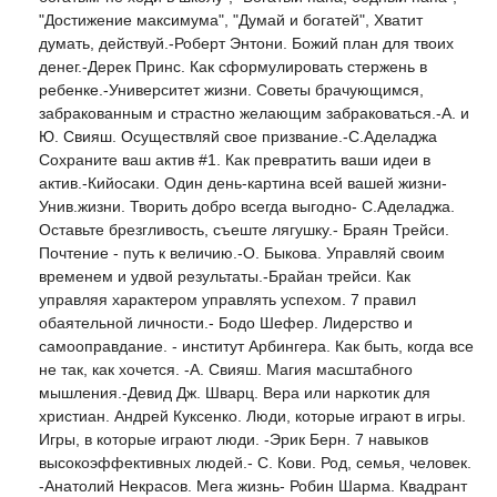
"Достижение максимума", "Думай и богатей", Хватит
думать, действуй.-Роберт Энтони. Божий план для твоих
денег.-Дерек Принс. Как сформулировать стержень в
ребенке.-Университет жизни. Советы брачующимся,
забракованным и страстно желающим забраковаться.-А. и
Ю. Свияш. Осуществляй свое призвание.-С.Аделаджа
Сохраните ваш актив #1. Как превратить ваши идеи в
актив.-Кийосаки. Один день-картина всей вашей жизни-
Унив.жизни. Творить добро всегда выгодно- С.Аделаджа.
Оставьте брезгливость, съеште лягушку.- Браян Трейси.
Почтение - путь к величию.-О. Быкова. Управляй своим
временем и удвой результаты.-Брайан трейси. Как
управляя характером управлять успехом. 7 правил
обаятельной личности.- Бодо Шефер. Лидерство и
самооправдание. - институт Арбингера. Как быть, когда все
не так, как хочется. -А. Свияш. Магия масштабного
мышления.-Девид Дж. Шварц. Вера или наркотик для
христиан. Андрей Куксенко. Люди, которые играют в игры.
Игры, в которые играют люди. -Эрик Берн. 7 навыков
высокоэффективных людей.- С. Кови. Род, семья, человек.
-Анатолий Некрасов. Мега жизнь- Робин Шарма. Квадрант