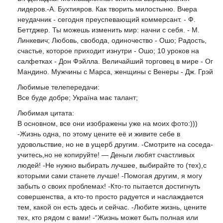
лидеров.-А. Бухтияров. Как творить милостыню. Вчера
неудачник - сегодня преуспевающий коммерсант. - Ф.
Беттджер. Ты можешь изменить мир: начни с себя. - М.
Линкевич; Любовь, свобода, одиночество - Ошо; Радость,
счастье, которое приходит изнутри - Ошо; 10 уроков на
салфетках - Дон Фэйлла. Величайший торговец в мире - Ог
Мандино. Мужчины с Марса, женщины с Венеры - Дж. Грэй
Любимые телепередачи:
Все буде добре; Україна має талант;
Любимая цитата:
В основном, все они изображены уже на моих фото:)))
-Жизнь одна, по этому цените её и живите себе в
удовольствие, но не в ущерб другим. -Смотрите на соседа-
учитесь,но не копируйте! — Деньги любят счастливых
людей! -Не нужно выбирать лучшее, выбирайте то (тех),с
которыми сами станете лучше! -Помогая другим, я могу
забыть о своих проблемах! -Кто-то пытается достигнуть
совершенства, а кто-то просто радуется и наслаждается
тем, какой он есть здесь и сейчас. -Любите жизнь, цените
тех, кто рядом с вами! -“Жизнь может быть полная или