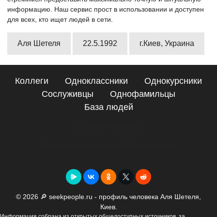
информацию. Наш сервис прост в использовании и доступен
для всех, кто ищет людей в сети.
Аля Шетеля
22.5.1992
г.Киев, Украина
Коллеги
Одноклассники
Однокурсники
Сослуживцы
Однофамильцы
База людей
Сайт поиска людей
Подробные сведения о Аля Шетеля, Киев
© 2026 🔎 seekpeople.ru - профиль человека Аля Шетеля,
Киев.
Информация собрана из открытых общедоступных источников, за