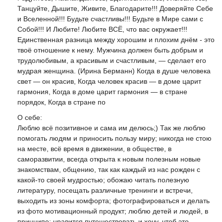
Танцуйте, Дышите, Живите, Благодарите!!! Доверяйте Себе
и Вселенной!!! Будьте счастливы!!! Будьте в Мире сами с
Собой!!! И Любите! Любите ВСЁ, что вас окружает!!!
Единственная разница между хорошим и плохим днём - это
твоё отношение к нему. Мужчина должен быть добрым и
трудолюбивым, а красивым и счастливым, — сделает его
мудрая женщина. (Ирина Берманн) Когда в душе человека
свет — он красив, Когда человек красив — в доме царит
гармония, Когда в доме царит гармония — в стране
порядок, Когда в стране по
О себе:
Люблю всё позитивное и сама им делюсь;) Так же люблю
помогать людям и приносить пользу миру; никогда не стою
на месте, всё время в движении, в обществе, в
саморазвитии, всегда открыта к новым полезным новые
знакомствам, общению, так как каждый из нас рожден с
какой-то своей мудростью; обожаю читать полезную
литературу, посещать различные тренинги и встречи,
выходить из зоны комфорта; фотографироваться и делать
из фото мотивационный продукт; люблю детей и людей, в
принципе; нравится путешествовать и хочу, чтоб это