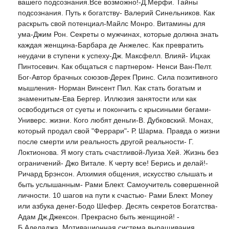
вашего подсознания.Все возможно!-Д.Мерфи. Тайны
подсознания. Путь к богатству- Валерий Синельников. Как
раскрыть свой потенциал-Майлс Монро. Витамины для
ума-Джим Рон. Секреты о мужчинах, которые должна знать
каждая женщина-Барбара де Анжелес. Как превратить
неудачи в ступени к успеху-Дж. Максфелл. Влияй- Ицхак
Пинтосевич. Как общаться с партнером- Ненси Ван-Пелт.
Бог-Автор брачных союзов-Дерек Принс. Сила позитивного
мышления- Норман Винсент Пил. Как стать богатым и
знаменитым-Ева Бергер. Иллюзия занятости или как
освободиться от суеты и покончить с крысиными бегами-
Универс. жизни. Кого любят деньги-В. Дубковский. Монах,
который продал свой "Феррари"- Р. Шарма. Правда о жизни
после смерти или реальность другой реальности- Г.
Локтионова. Я могу стать счастливой-Луиза Хей. Жизнь без
ограничений- Джо Витале. К черту все! Берись и делай!-
Ричард Брэнсон. Алхимия общения, искусство слышать и
быть услышанным- Рами Блект. Самоучитель совершенной
личности. 10 шагов на пути к счастью- Рами Блект. Money
или азбука денег-Бодо Шефер. Десять секретов Богатства-
Адам Дж.Джексон. Прекрасно быть женщиной! -
Б.Аделаджа. Мотивационная система выращивания