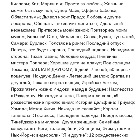
Киллеры; Кит; Марли и я; Прости за любовь; Жизнь не
может быть скучной; Супер Майк; Эффект бабочки;
Области тьмы; Дьявол носит Прадо; Любовь и другие
лекарства; Обещать - не значит жениться; Идеальный
незнакомец; Притворись моей женой; Притворись моим
мужем; Большой Стен; Миллионы; Слова; Кухня; Гульчатай;
Самара; Бурлеск; Толстяк на ринге; Последний отпуск;
Поверь, все будет хорошо; Последний подарок; Невидимая
сторона; Тихая гавань; Молодые сердца; Пингвины
мистера Поппера; Хорошие дети не плачут; Под солнцем
Тосканы; ЗАПЛАТИ ДРУГОМУ; 6 дней, 7 ночей; 50 первых
поцелуев; Нокдаун; Денни - Летающий шезлон; Братва из
джунглей; Пока не сиграл в ящик; Играй как Бэкхэм;
Прожигатель жизни; Индюки: назад в будущее; Наследство
к Рождеству; Новогодняя жена; Покорители волн; к9
рождественские приключения; История Дельфина; Триумф;
Хэмилл; Метод Хитча; Никогда не сдавайся; Короли
танцпола; Я остаюсь; Последняя надежда; Перед классом;
Тинейджер на миллион; Другая женщина; Семейный
консультант; Беги, толстяк, беги; Женщины; Этим утром в
Нью-Йорке; видеоролик "Я и другие"; 12 рождественских