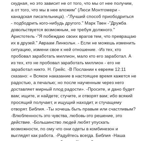
скудная, но это зависит не от того, что мы от нее получим,
а от того, что мы в нее вложим” (Люси Монтгомери -
канадская писательница). -"Лучший способ приободриться
- подбодрить кого-нибудь другого." Марк Твен -"Дружба
довольствуется возможным, не требуя должного."
Аристотель -"Я побеждаю своих врагов тем, что превращаю
их в друзей." Авраам Линкольн. - Если не можешь изменить
ситуацию, измени свое к ней отношение. -Из тех, кто
пробовал заработать миллион, мало кто его заработал. А
из тех, кто не пробовал заработать миллион - его не
заработал никто. Н. Грейс. -В Послании к евреям 12:11
сказано: « Всякое наказание в настоящее время кажется не
радостью, а печалью; но после наученным через него
доставляет мирный плод радости». -Просите, и дано будет
вам; ищите, и найдете; стучите, и отворят вам; ибо всякий
просящий получает, и ищущий находит, и стучащему
отворят. Библия. -Ты хочешь быть правым или счастливым?
-Влюбленность это чувства, любовь-это решение, это
действие. -Большинство людей любят упускать
возможности, по ому что они одеты в комбинезон и
выглядят как работа. -Радуйтесь всегда. Библия -Наша