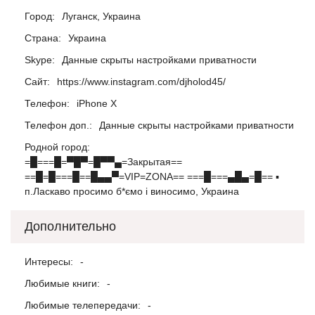
Город:
Луганск, Украина
Страна:
Украина
Skype:
Данные скрыты настройками приватности
Сайт:
https://www.instagram.com/djholod45/
Телефон:
iPhone X
Телефон доп.:
Данные скрыты настройками приватности
Родной город:
=█===█=▀█▀=█▀▀▄=Закрытая==
==█=█===█==█▄▄▀=VIP=ZONA== ===█===▄█▄=█== ▪
п.Ласкаво просимо б*ємо і виносимо, Украина
Дополнительно
Интересы:
-
Любимые книги:
-
Любимые телепередачи:
-