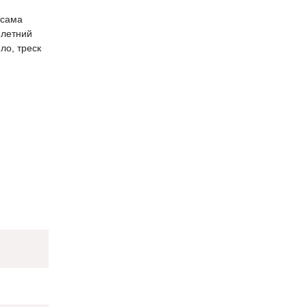
 сама
 летний
ло, треск