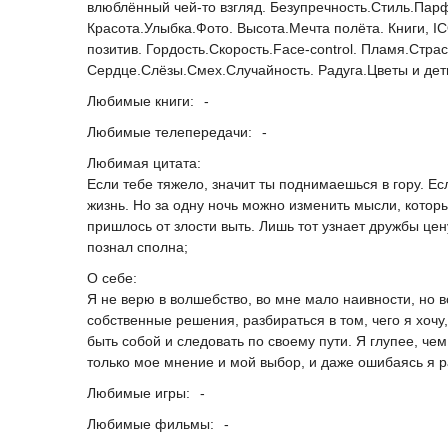
влюблённый чей-то взгляд. Безупречность.Стиль.Парф
Красота.Улыбка.Фото. Высота.Мечта полёта. Книги, ICQ
позитив. Гордость.Скорость.Face-control. Пламя.Страс
Сердце.Слёзы.Смех.Случайность. Радуга.Цветы и де
Любимые книги:
-
Любимые телепередачи:
-
Любимая цитата:
Если тебе тяжело, значит ты поднимаешься в гору. Есл
жизнь. Но за одну ночь можно изменить мысли, котор
пришлось от злости выть. Лишь тот узнает дружбы цен
познал сполна;
О себе:
Я не верю в волшебство, во мне мало наивности, но в
собственные решения, разбираться в том, чего я хочу
быть собой и следовать по своему пути. Я глупее, че
только мое мнение и мой выбор, и даже ошибаясь я 
Любимые игры:
-
Любимые фильмы:
-