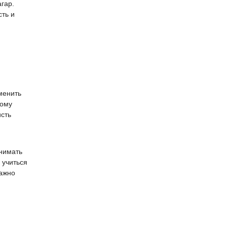
гар.
сть и
зменить
кому
исть
инимать
 учиться
важно