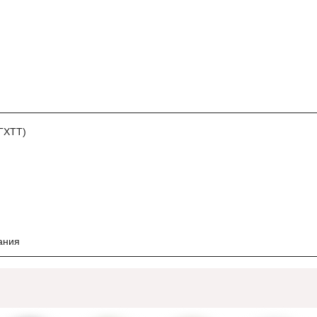
ГХТТ)
ания