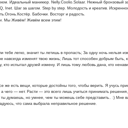
юм. Идеальный маникюр. Nelly.Coolio.Solaar. Нежный бронзовый за
, Inet. Шаг за шагом. Step by step. Молодость и креатив. Искренно
ть.Огонь.Костёр. Бабочки. Восторг и радость.
ти. Мы Живём! Живём всем этим!
и тебе легко, значит ты летишь в пропасть; За одну ночь нельзя и
ые навсегда изменят твою жизнь; Лишь тот способен добрым быть, 
у, кто испытал друзей измену. И лишь тому любовь дана, кто ненав
се же есть вещи, которые достойны того, чтобы верить. Я учусь пр
, а чего — нет. Расти — это всего лишь учиться принимать решения,
м ты думаешь, но умнее, чем ты можешь себе представить.. :) Мне 
радуюсь, что сама выбрала неправильное решение.