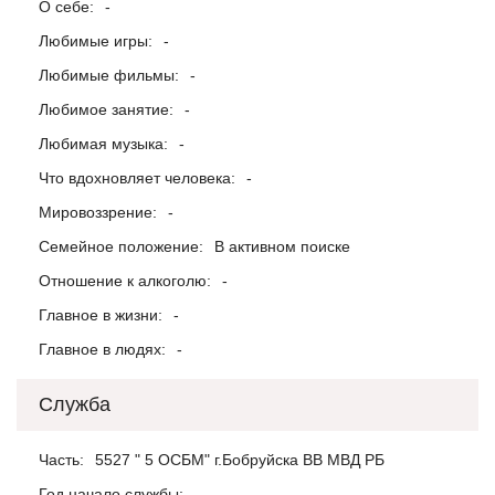
О себе:
-
Любимые игры:
-
Любимые фильмы:
-
Любимое занятие:
-
Любимая музыка:
-
Что вдохновляет человека:
-
Мировоззрение:
-
Семейное положение:
В активном поиске
Отношение к алкоголю:
-
Главное в жизни:
-
Главное в людях:
-
Служба
Часть:
5527 " 5 ОСБМ" г.Бобруйска ВВ МВД РБ
Год начало службы:
-