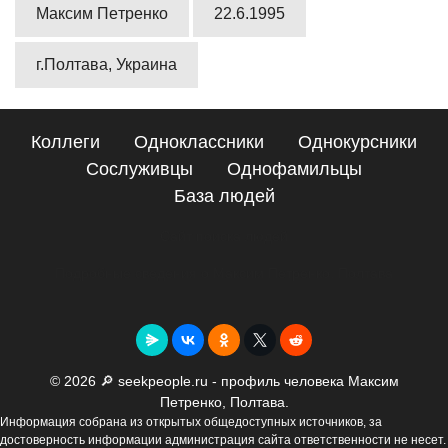
Максим Пeтрeнко
22.6.1995
г.Полтава, Украина
Коллеги
Одноклассники
Однокурсники
Сослуживцы
Однофамильцы
База людей
Сайт поиска людей
Подробные сведения о Максим Пeтрeнко, Полтава
© 2026 🔎 seekpeople.ru - профиль человека Максим
Пeтрeнко, Полтава.
Информация собрана из открытых общедоступных источников, за
достоверность информации администрация сайта ответственности не несет.