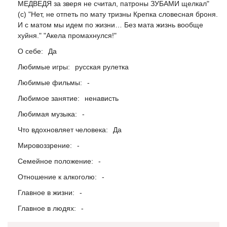
МЕДВЕДЯ за зверя не считал, патроны ЗУБАМИ щелкал"
(с) "Нет, не отпеть по мату тризны Крепка словесная броня.
И с матом мы идем по жизни… Без мата жизнь вообще
хуйня." "Акела промахнулся!"
О себе:
Да
Любимые игры:
русская рулетка
Любимые фильмы:
-
Любимое занятие:
ненависть
Любимая музыка:
-
Что вдохновляет человека:
Да
Мировоззрение:
-
Семейное положение:
-
Отношение к алкоголю:
-
Главное в жизни:
-
Главное в людях:
-