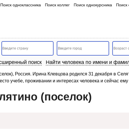
Поиск одноклассника
Поиск коллег
Поиск однокурсника
Поиск 
сширенный поиск
Найти человека по имени и фами
елок), Россия. Ирина Клевцова родился 31 декабря в Селят
сто учебе, проживании и интересах человека и сейчас ему 
лятино (поселок)