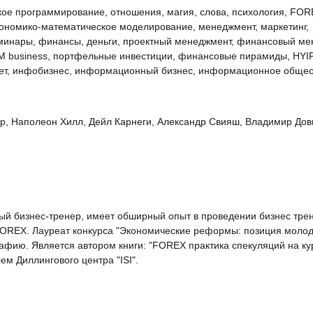
ское программирование, отношения, магия, слова, психология, FO
экономико-математическое моделирование, менеджмент, маркетинг,
еминары, финансы, деньги, проектный менеджмент, финансовый ме
LM business, портфельные инвестиции, финансовые пирамиды, HYIP
ернет, инфобизнес, информационный бизнес, информационное общес
р, Наполеон Хилл, Дейл Карнеги, Александр Свияш, Владимир Дов
ый бизнес-тренер, имеет обширный опыт в проведении бизнес трен
FOREX. Лауреат конкурса "Экономические реформы: позиция моло
рафию. Является автором книги: "FOREX практика спекуляций на ку
ем Диллингового центра "ISI".