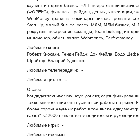
коучинг, интернет бизнес, НЛП, нейро-лингвинистиче
(ФОРЕКС), финансы, трейдинг, деньги, инвестиции, 
WebMoney, тренинги, семинары, бизнес, тренинги, с
Start Up, малый бизнес, успех, МЛМ, МЛМ бизнес, M
рекрутинг, построение команды, Team building, инт
миллионер, обмен валют, Webmoney, Perfeсtmoney
Любимые книги:
Роберт Киосаки, Ренди Гейдж, Дон Фейла, Бодо Шефе
Шрайтер, Валерий Удовенко
Любимые телепередачи:
-
Любимая цитата:
-
О себе:
Кандидат технических наук, доцент, сертифицированн
также многолетний опыт успешной работы на рынке 
более сорока научных работ, в том числе одну моног
валют". С 2000 г. является учредителем и руководител
Любимые игры:
-
Любимые фильмы: