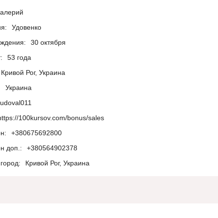
алерий
я:
Удовенко
ождения:
30 октября
:
53 года
Кривой Рог, Украина
:
Украина
udoval011
https://100kursov.com/bonus/sales
н:
+380675692800
н доп.:
+380564902378
город:
Кривой Рог, Украина