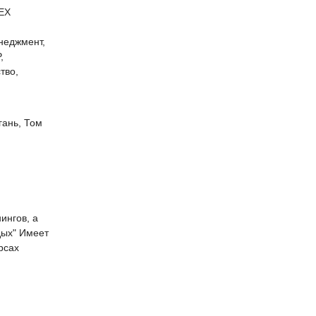
REX
неджмент,
,
тво,
гань, Том
ингов, а
дых" Имеет
рсах