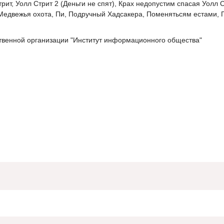
т, Уолл Стрит 2 (Деньги не спят), Крах недопустим спасая Уолл С
Медвежья охота, Пи, Подручный Хадсакера, Поменятьсям естами, 
венной организации "Институт информационного общества"