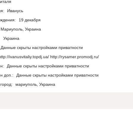
италя
я:
Иванусь
ождения:
19 декабря
Мариуполь, Украина
:
Украина
Данные скрыты настройками приватности
http://ivanusvitaliy.topdj.ua/ http://rysamer.promodj.ru/
н:
Данные скрыты настройками приватности
н доп.:
Данные скрыты настройками приватности
город:
мариуполь, Украина