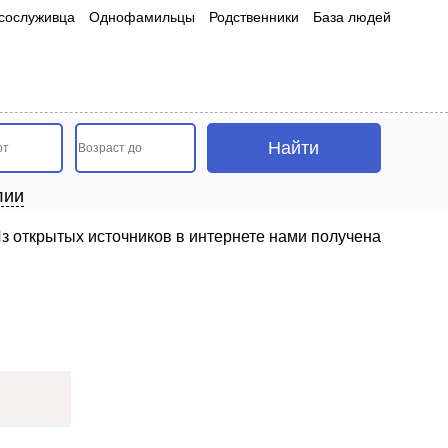
сослуживца
Однофамильцы
Родственники
База людей
лии
з открытых источников в интернете нами получена