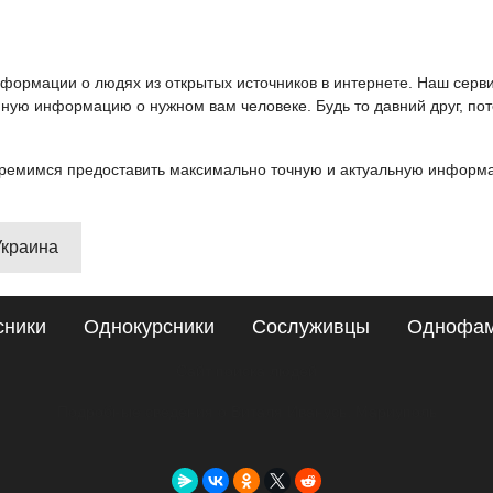
информации о людях из открытых источников в интернете. Наш серв
ную информацию о нужном вам человеке. Будь то давний друг, пот
ремимся предоставить максимально точную и актуальную информац
Украина
сники
Однокурсники
Сослуживцы
Однофа
Сайт поиска людей
Подробные сведения о Виталя Иванусь, Мариуполь