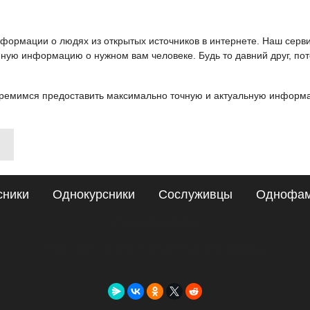
информации о людях из открытых источников в интернете. Наш серв
ную информацию о нужном вам человеке. Будь то давний друг, пот
ремимся предоставить максимально точную и актуальную информац
сники
Однокурсники
Сослуживцы
Однофа
Сайт поиска людей
Подробные сведения о Ваня Максаков, Мытищи