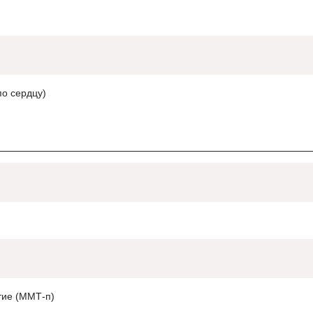
о сердцу)
тие (ММТ-п)