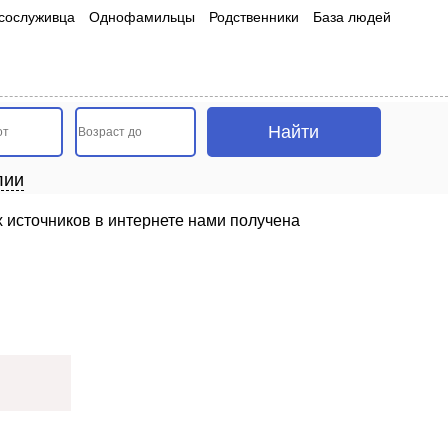
сослуживца
Однофамильцы
Родственники
База людей
лии
 источников в интернете нами получена