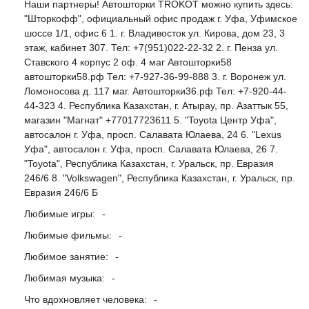
Наши партнеры! Автошторки TROKOT можно купить здесь:
"Шторкофф", официальный офис продаж г. Уфа, Уфимское
шоссе 1/1, офис 6 1. г. Владивосток ул. Кирова, дом 23, 3
этаж, кабинет 307. Тел: +7(951)022-22-32 2. г. Пенза ул.
Ставского 4 корпус 2 оф. 4 маг Автошторки58
автошторки58.рф Тел: +7-927-36-99-888 3. г. Воронеж ул.
Ломоносова д. 117 маг. Автошторки36.рф Тел: +7-920-44-
44-323 4. Республика Казахстан, г. Атырау, пр. Азаттык 55,
магазин "Магнат" +77017723611 5. "Toyota Центр Уфа",
автосалон г. Уфа, просп. Салавата Юлаева, 24 6. "Lexus
Уфа", автосалон г. Уфа, просп. Салавата Юлаева, 26 7.
"Toyota", Республика Казахстан, г. Уральск, пр. Евразия
246/6 8. "Volkswagen", Республика Казахстан, г. Уральск, пр.
Евразия 246/6 Б
Любимые игры:
-
Любимые фильмы:
-
Любимое занятие:
-
Любимая музыка:
-
Что вдохновляет человека:
-