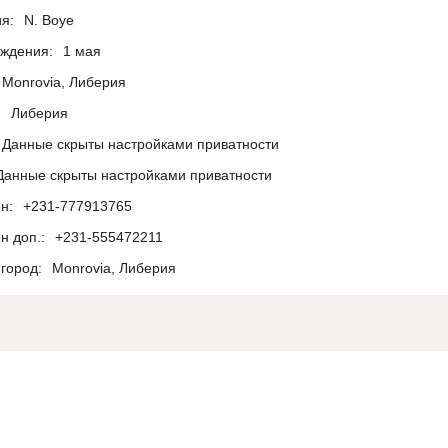
я:
N. Boye
ождения:
1 мая
Monrovia, Либерия
:
Либерия
Данные скрыты настройками приватности
Данные скрыты настройками приватности
н:
+231-777913765
н доп.:
+231-555472211
город:
Monrovia, Либерия