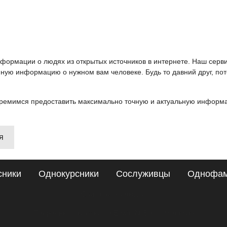
информации о людях из открытых источников в интернете. Наш серв
ную информацию о нужном вам человеке. Будь то давний друг, пот
ремимся предоставить максимально точную и актуальную информац
я
сники
Однокурсники
Сослуживцы
Однофа
Сайт поиска людей
Подробные сведения о Edwin N. Boye, Monrovia