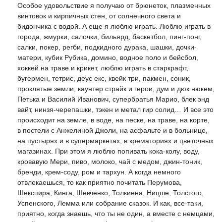
Особое удовольствие я получаю от брюнеток, плазменных
винтовок и кирпичных стен, от солнечного света и
бидончика с водой. А еще я люблю играть. Люблю играть в
города, жмурки, салочки, бильярд, баскетбол, пинг-понг,
салки, покер, регби, подкидного дурака, шашки, дочки-
матери, кубик Рубика, домино, водное поло и бейсбол,
хоккей на траве и крикет, люблю играть в старкрафт,
бугермен, тетрис, деус екс, квейк три, пакмен, соник,
проклятые земли, каунтер страйк и герои, дум и дюк нюкем,
Петька и Василий Иванович, супербратья Марио, блек энд
вайт, нинзя-черепашки, тэкен и метал гир солид… И все это
происходит на земле, в воде, на песке, на траве, на корте,
в постели с Анжелиной Джоли, на асфальте и в больнице,
на пустырях и в супермаркетах, в крематориях и цветочных
магазинах. При этом я люблю попивать кока-колу, воду,
кровавую Мери, пиво, молоко, чай с медом, джин-тоник,
бренди, крем-соду, ром и тархун. А когда немного
отвлекаешься, то как приятно почитать Перумова,
Шекспира, Кинга, Шевченко, Толкиена, Ницше, Толстого,
Успенского, Лемма или собрание сказок. И как, все-таки,
приятно, когда знаешь, что ты не один, а вместе с немцами,