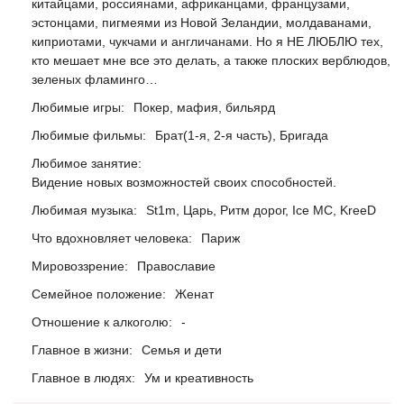
китайцами, россиянами, африканцами, французами,
эстонцами, пигмеями из Новой Зеландии, молдаванами,
киприотами, чукчами и англичанами. Но я НЕ ЛЮБЛЮ тех,
кто мешает мне все это делать, а также плоских верблюдов,
зеленых фламинго…
Любимые игры:
Покер, мафия, бильярд
Любимые фильмы:
Брат(1-я, 2-я часть), Бригада
Любимое занятие:
Видение новых возможностей своих способностей.
Любимая музыка:
St1m, Царь, Ритм дорог, Ice MC, KreeD
Что вдохновляет человека:
Париж
Мировоззрение:
Православие
Семейное положение:
Женат
Отношение к алкоголю:
-
Главное в жизни:
Семья и дети
Главное в людях:
Ум и креативность