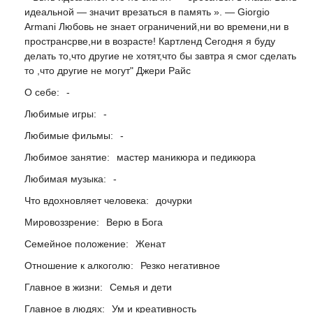
идеальной — значит врезаться в память ». — Giorgio
Armani Любовь не знает ограничений,ни во времени,ни в
пространсрве,ни в возрасте! Картленд Сегодня я буду
делать то,что другие не хотят,что бы завтра я смог сделать
то ,что другие не могут" Джери Райс
О себе:
-
Любимые игры:
-
Любимые фильмы:
-
Любимое занятие:
мастер маникюра и педикюра
Любимая музыка:
-
Что вдохновляет человека:
дочурки
Мировоззрение:
Верю в Бога
Семейное положение:
Женат
Отношение к алкоголю:
Резко негативное
Главное в жизни:
Семья и дети
Главное в людях:
Ум и креативность