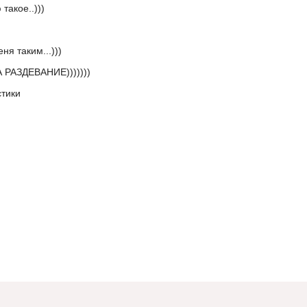
такое..)))
ня таким...)))
А РАЗДЕВАНИЕ)))))))
стики