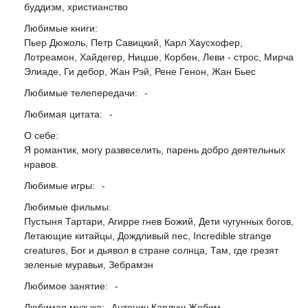
буддизм, христианство
Любимые книги:
Пьер Дюжоль, Петр Савицкий, Карл Хаусхофер,
Лотреамон, Хайдегер, Ницше, Корбен, Леви - строс, Мирча
Элиаде, Ги дебор, Жан Рэй, Рене Генон, Жан Бьес
Любимые телепередачи:
-
Любимая цитата:
-
О себе:
Я романтик, могу развеселить, парень добро деятельных
нравов.
Любимые игры:
-
Любимые фильмы:
Пустыня Тартари, Агирре гнев Божий, Дети чугунных богов,
Летающие китайцы, Дождливый пес, Incredible strange
creatures, Бог и дьявол в стране солнца, Там, где грезят
зеленые муравьи, Зебрамэн
Любимое занятие:
-
Любимая музыка:
Антониу Карлуш Жобим