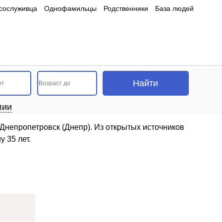
сослуживца
Однофамильцы
Родственники
База людей
лии
 Днепропетровск (Днепр). Из открытых источников
 35 лет.