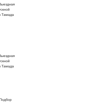
 Выездная
ускной
в Тамада
 Выездная
ускной
в Тамада
 Подбор