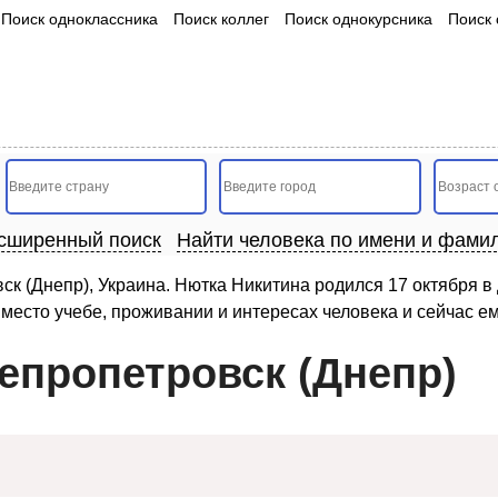
Поиск одноклассника
Поиск коллег
Поиск однокурсника
Поиск 
сширенный поиск
Найти человека по имени и фами
к (Днепр), Украина. Нютка Никитина родился 17 октября в
место учебе, проживании и интересах человека и сейчас ему
епропетровск (Днепр)