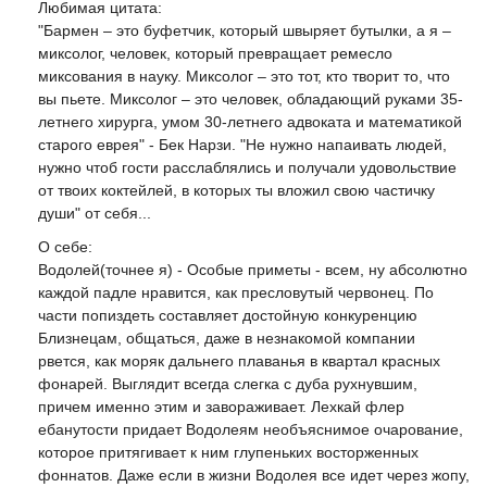
Любимая цитата:
"Бармен – это буфетчик, который швыряет бутылки, а я –
миксолог, человек, который превращает ремесло
миксования в науку. Миксолог – это тот, кто творит то, что
вы пьете. Миксолог – это человек, обладающий руками 35-
летнего хирурга, умом 30-летнего адвоката и математикой
старого еврея" - Бек Нарзи. "Не нужно напаивать людей,
нужно чтоб гости расслаблялись и получали удовольствие
от твоих коктейлей, в которых ты вложил свою частичку
души" от себя...
О себе:
Водолей(точнее я) - Особые приметы - всем, ну абсолютно
каждой падле нравится, как пресловутый червонец. По
части попиздеть составляет достойную конкуренцию
Близнецам, общаться, даже в незнакомой компании
рвется, как моряк дальнего плаванья в квартал красных
фонарей. Выглядит всегда слегка с дуба рухнувшим,
причем именно этим и завораживает. Лехкай флер
ебанутости придает Водолеям необъяснимое очарование,
которое притягивает к ним глупеньких восторженных
фоннатов. Даже если в жизни Водолея все идет через жопу,