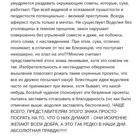
умудряется раздавать окружающим советы, которые, сука,
работают. При всей видимой и осязаемой пушыстости и
пиздастости потенциально - великий преступник. Всегда
аферист, пусть только в мечтах. Не существует Водолея без
уголовщины в темном прошлом, закон нарушает
совершенно без угрызений совести и даже, не побоюсь
этого слова, с наслаждением. При этом, сука, отлично
понимает, в отличие от тех же Близнецов, что поступает
некошерно, но клал на это!!!!Многие считают
представителей этого знака ленивыми, хотя это совсем не
так. Изобретательность и нестандартно обкуренное
мышление помогают рожать такие охуенные проекты, что
все их дружно посылают нахуй. Блестящие идеи водолеев
часто не принимают при жизни, хотя бывает, что какой-
нибудь богатый чудачок спонсирует эти безумные проекты,
пытаясь заставить отсасывать в благодарность (но как было
отмечено выше, водолея заставлять бесполезно). ЧАЩЕ
ВСЕГО, ПРЕДСТАВИТЕЛЯМ ЭТОГО ЗНАКА ПРОСТО
ПОСРАТЬ НА ТО, ЧТО О НИХ ДУМАЮТ - ОНИ ИСКРЕННЕ
ЖЕЛАЮТ ВСЕМ ДОБРА, А ЭТО ТАК РЕДКО В НАШИ ДНИ.
АБСОЛЮТНАЯ ПРАВДА!!!!!!!