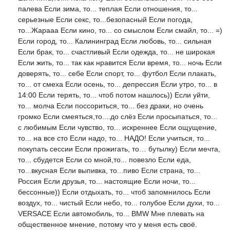
палева Если зима, то... теплая Если отношения, то...
серьезные Если секс, то...безопасный Если погода,
то...Жарааа Если кино, то... со смыслом Если смайл, то... =)
Если город, то... Калининград Если любовь, то... сильная
Если брак, то... счастливый Если одежда, то... не широкая
Если жить, то... так как нравится Если время, то... ночь Если
доверять, то... себе Если спорт, то... футбол Если плакать,
то... от смеха Если осень, то... депрессия Если утро, то... в
14:00 Если терять, то... чтоб потом нашлось)) Если уйти,
то... молча Если поссориться, то... без драки, но очень
громко Если смеяться,то....до слёз Если просыпаться, то...
с любимым Если чувство, то... искреннее Если ощущение,
то... на все сто Если надо, то... НАДО! Если учиться, то...
покупать сессии Если прожигать, то… бутылку) Если мечта,
то... сбудется Если со мной,то... повезло Если еда,
то...вкусная Если выпивка, то...пиво Если страна, то...
Россия Если друзья, то... настоящие Если ночи, то...
бессонные)) Если отдыхать, то... чтоб запомнилось Если
воздух, то... чистый Если небо, то... голубое Если духи, то...
VERSACE Если автомобиль, то... BMW Мне плевать на
общественное мнение, потому что у меня есть своё.