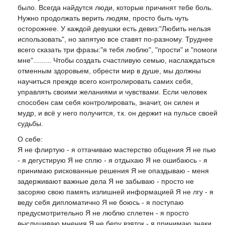
было. Всегда найдутся люди, которые причинят тебе боль.
Нужно продолжать верить людям, просто быть чуть
осторожнее. У каждой девушки есть девиз:"Любить нельзя
использовать", но запятую все ставят по-разному. Труднее
всего сказать три фразы:"я тебя люблю", "прости" и "помоги
мне"......... Чтобы создать счастливую семью, наслаждаться
отменным здоровьем, обрести мир в душе, мы должны
научиться прежде всего контролировать самих себя,
управлять своими желаниями и чувствами. Если человек
способен сам себя контролировать, значит, он силен и
мудр, и всё у него получится, т.к. он держит на пульсе своей
судьбы.
О себе:
Я не флиртую - я оттачиваю мастерство общения Я не пью
- я дегустирую Я не сплю - я отдыхаю Я не ошибаюсь - я
принимаю рискованные решения Я не опаздываю - меня
задерживают важные дела Я не забываю - просто не
засоряю свою память излишней информацией Я не лгу - я
веду себя дипломатично Я не боюсь - я поступаю
предусмотрительно Я не люблю сплетен - я просто
выслушиваю мнения Я не беру взяток - я принимаю знаки