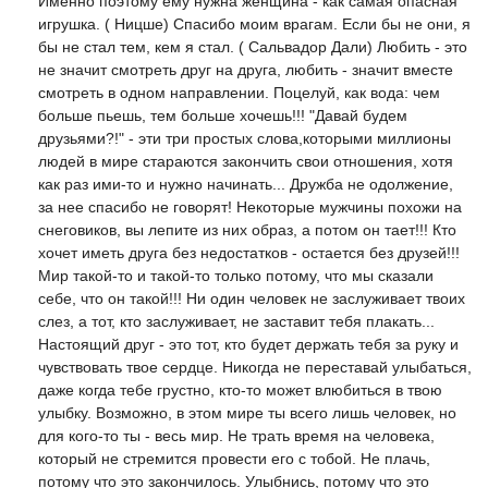
Именно поэтому ему нужна женщина - как самая опасная
игрушка. ( Ницше) Спасибо моим врагам. Если бы не они, я
бы не стал тем, кем я стал. ( Сальвадор Дали) Любить - это
не значит смотреть друг на друга, любить - значит вместе
смотреть в одном направлении. Поцелуй, как вода: чем
больше пьешь, тем больше хочешь!!! "Давай будем
друзьями?!" - эти три простых слова,которыми миллионы
людей в мире стараются закончить свои отношения, хотя
как раз ими-то и нужно начинать... Дружба не одолжение,
за нее спасибо не говорят! Некоторые мужчины похожи на
снеговиков, вы лепите из них образ, а потом он тает!!! Кто
хочет иметь друга без недостатков - остается без друзей!!!
Мир такой-то и такой-то только потому, что мы сказали
себе, что он такой!!! Ни один человек не заслуживает твоих
слез, а тот, кто заслуживает, не заставит тебя плакать...
Настоящий друг - это тот, кто будет держать тебя за руку и
чувствовать твое сердце. Никогда не переставай улыбаться,
даже когда тебе грустно, кто-то может влюбиться в твою
улыбку. Возможно, в этом мире ты всего лишь человек, но
для кого-то ты - весь мир. Не трать время на человека,
который не стремится провести его с тобой. Не плачь,
потому что это закончилось. Улыбнись, потому что это