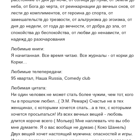
неба, от Бога до черта, от реинкарнации до вечных снов, от
лести до комплиментов, от героина до спорта, от
замешательств до трезвости, от альтруизма до эгоизма, от
дня до недели, от года до вечности, от добра до зла, от
спокойства до беспокойства, от любви до ненависти, от
надежд до разочарования
Любимые книги:
Я начитанная. Все время читаю. Все журналы - от корки до
Корки…
Любимые телепередачи:
95 квартал, Наша Russia, Comedy club
Любимая цитата:
Ни один человек не может стать более чужим, чем тот, кого
ты в прошлом любил...( Э.М. Ремарк) Счастье не в тех
женщинах, с которыми хочется спать...а в тех, с которыми
хочется просыпаться! Из всех вечных вещей - любовь
длится короче всего ( Мольер) Мне наплевать что вы обо
мне думаете. Я о вас вообще не думаю.( Коко Шанель)
Двух вещей хочет настоящий мужчина: опасностей и игры.