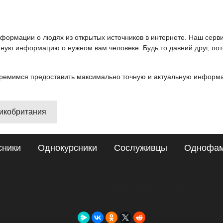
информации о людях из открытых источников в интернете. Наш серв
ную информацию о нужном вам человеке. Будь то давний друг, пот
ремимся предоставить максимально точную и актуальную информац
ликобритания
сники
Однокурсники
Сослуживцы
Однофа
Сайт поиска людей
Подробные сведения о Сардарбек Шериев, London