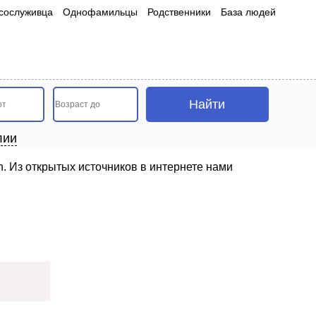
сослуживца
Однофамильцы
Родственники
База людей
лии
. Из открытых источников в интернете нами