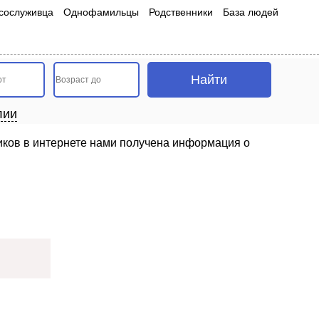
сослуживца
Однофамильцы
Родственники
База людей
лии
иков в интернете нами получена информация о