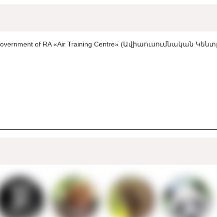
the Government of RA «Air Training Centre» (Ավիաուսումնական Կեն