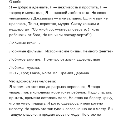
О себе:
Я — добро в адеквате, Я — вежливость и простота, Я —
творец и мечтатель, Я — няшней любого кота. Но свою
уникальность Доказывать — мне западло. Если я вам не
нравлюсь, То вы, вероятно, мудло. Скажу ханжам и
недотрогам: "Со мной соскучитесь,поверьте, Я хоть
ребенок и от Бога, Но нянчили походу-черти!":)
Любимые игры:
-
Любимые фильмы:
Исторические битвы, Немного фентези
Любимое занятие:
Получаю от жизни удовольствие
Любимая музыка:
25/17, Грот, Ганза, Noize Mc, Премия Дарвина
Что вдохновляет человека:
Я запомнил этот сон до разрыва перепонок, Я тогда
увидел, как в холодном море тонет ребенок. Надо спасать,
прыгать, времени осталось мало, Но стою на берегу, кричу,
что не умею плавать. Я круто одеваюсь, имею крутую
невесту, Но здесь это так тупо и совершенно не к месту. Я и
танцую классно, и продвигаюсь по моде, Но стою на