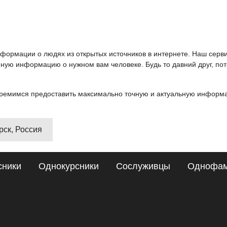
информации о людях из открытых источников в интернете. Наш серв
ную информацию о нужном вам человеке. Будь то давний друг, пот
ремимся предоставить максимально точную и актуальную информац
рск, Россия
сники
Однокурсники
Сослуживцы
Однофа
Сайт поиска людей
Подробные сведения о Линур Сайдалиев, Красноярск