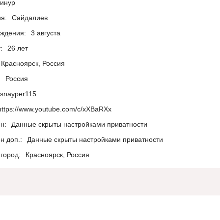
инур
я:
Сайдалиев
ождения:
3 августа
:
26 лет
Красноярск, Россия
:
Россия
snayper115
https://www.youtube.com/c/xXBaRXx
н:
Данные скрыты настройками приватности
н доп.:
Данные скрыты настройками приватности
город:
Красноярск, Россия