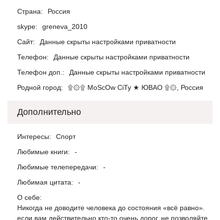
Страна:
Россия
skype:
greneva_2010
Сайт:
Данные скрыты настройками приватности
Телефон:
Данные скрыты настройками приватности
Телефон доп.:
Данные скрыты настройками приватности
Родной город:
۩۞۩ MoScOw CiTy ★ ЮВАО ۩۞, Россия
Дополнительно
Интересы:
Спорт
Любимые книги:
-
Любимые телепередачи:
-
Любимая цитата:
-
О себе:
​​Никогдa нe доводитe чeловeкa до состояния «всё рaвно».
eсли вaм дeйствитeльно кто-то очeнь дорог, нe позволяйтe