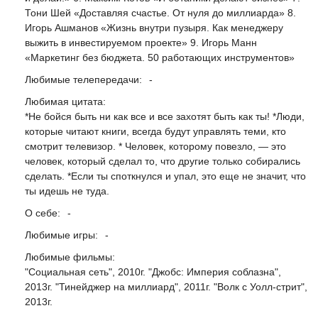
Тони Шей «Доставляя счастье. От нуля до миллиарда» 8.
Игорь Ашманов «Жизнь внутри пузыря. Как менеджеру
выжить в инвестируемом проекте» 9. Игорь Манн
«Маркетинг без бюджета. 50 работающих инструментов»
Любимые телепередачи:
-
Любимая цитата:
*Не бойся быть ни как все и все захотят быть как ты! *Люди,
которые читают книги, всегда будут управлять теми, кто
смотрит телевизор. * Человек, которому повезло, — это
человек, который сделал то, что другие только собирались
сделать. *Если ты споткнулся и упал, это еще не значит, что
ты идешь не туда.
О себе:
-
Любимые игры:
-
Любимые фильмы:
"Социальная сеть", 2010г. "Джобс: Империя соблазна",
2013г. "Тинейджер на миллиард", 2011г. "Волк с Уолл-стрит",
2013г.