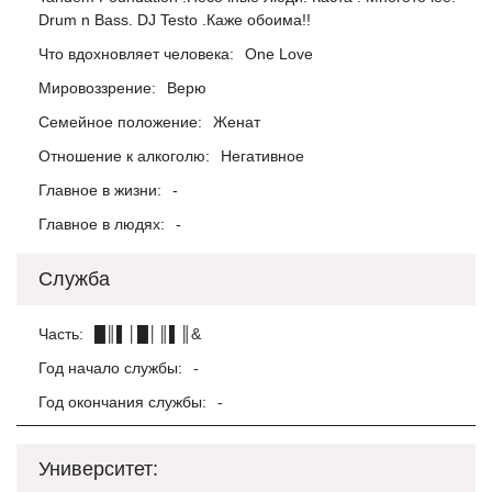
Drum n Bass. DJ Testo .Каже обоима!!
Что вдохновляет человека:
One Love
Мировоззрение:
Верю
Семейное положение:
Женат
Отношение к алкоголю:
Негативное
Главное в жизни:
-
Главное в людях:
-
Служба
Часть:
█║▌│█│║▌║&
Год начало службы:
-
Год окончания службы:
-
Университет: