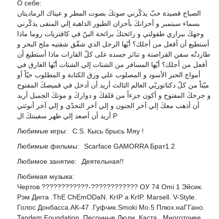
О себе:
الصباح قصيدة حبّ يذكّرني صوتكَ بصوت المطر و عيناك الرماديتان
بسماء سبتمبر و أحزانكَ بأحزان الطيور الذاهبة إلي المنفى يذكّرني
وجهكَ ببراري طفولتي و رائحتكَ برائحة البنّ في كافتريات روما ماذا
أستطيع أن أفعل من أجلك؟ أيّها الرجل الذي شقّق شفتيه ملح البحر و
طاردتْه سفن القراصنة و تناثر جسده على كلّ القارات ماذا أستطيع أن
أفعل من أجلك؟ أيّها المسافر من الشتات إلي الشتات أيّها الغارق في
أمواج الحبر الأسود و المصلوب علي ورق الكتابة و المطلوب حيّاً أو
ميّتاً من كلّ دكتاتوريّي العالم الثالث أريد أن أدخل في قميصكَ المفتوح
و جرحكَ المفتوح و أكون جزءاً من قلقكَ و دواركَ و موتكَ الجميل أريد
أن أذهب معكَ إلي آخر الجنون و إلي آخر التحدّي و إلي آخر أنوثتي
أريد أن أصعد إلي ظهر سفينتكَ ال Р
Любимые игры:
C.S. Кысь брысь Мяу !
Любимые фильмы:
Scarface GAMORRA Брат1.2
Любимое занятие:
Деятельная!!
Любимая музыка:
Чертов ????????????-???????????? OУ 74 Omi 1 Эйсик.
Рэм Дигга .ThE ChEmODaN. KrIP a KrIP. Marsell. V-Style.
Голос Донбасса.АК-47 .Гуфчик.Smoki Mo.5 Плюх.наГГано.
Tandem Foundation .Песочные Люди. Каста . Многоточее.