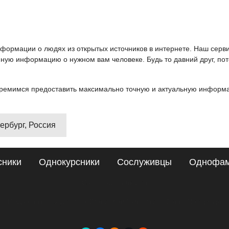
информации о людях из открытых источников в интернете. Наш серв
ную информацию о нужном вам человеке. Будь то давний друг, пот
ремимся предоставить максимально точную и актуальную информац
тербург, Россия
сники
Однокурсники
Сослуживцы
Однофа
Сайт поиска людей
Подробные сведения о Станислав Галинский, Санкт-Петербург