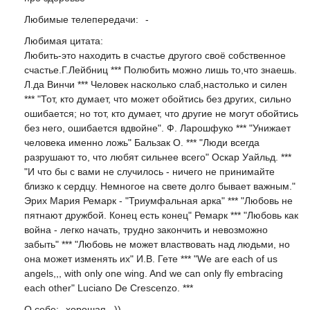
Любимые телепередачи:
-
Любимая цитата:
Любить-это находить в счастье другого своё собственное
счастье.Г.Лейбниц *** Полюбить можно лишь то,что знаешь.
Л.да Винчи *** Человек насколько слаб,настолько и силен
*** "Тот, кто думает, что может обойтись без других, сильно
ошибается; но тот, кто думает, что другие не могут обойтись
без него, ошибается вдвойне". Ф. Ларошфуко *** "Унижает
человека именно ложь" Бальзак О. *** "Люди всегда
разрушают то, что любят сильнее всего" Оскар Уайльд. ***
"И что бы с вами не случилось - ничего не принимайте
близко к сердцу. Немногое на свете долго бывает важным."
Эрих Мария Ремарк - "Триумфальная арка" *** "Любовь не
пятнают дружбой. Конец есть конец" Ремарк *** "Любовь как
война - легко начать, трудно закончить и невозможно
забыть" *** "Любовь не может властвовать над людьми, но
она может изменять их" И.В. Гете *** "We are each of us
angels,,, with only one wing. And we can only fly embracing
each other" Luciano De Crescenzo. ***
О себе:
хорошая...))