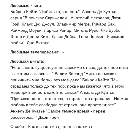
Любимые книги:
Байрон Кейти "Любить то, что есть", Анхель Де Куатье
серия "В поисках Скрижалей", Анатолий Некрасов, Джон
Грэй, Клаус Дж. Джоул, Владимир Мегре, Ричард Бах,
Рэймонд Моуди, Лариса Ренар, Мигель Руис, Лиз Бурбо,
Эстер и Джери Хикс, Дэвид Дейда, Гери Чепмен "5 языков
любви", Джо Витале
Любимые телепередачи:
-
Любимая цитата:
"Реальность существует независимо от вас, до тех пор пока
вы с этим согласны..." Вадим Зеланд "Никто не может
причинить мне боль - это мое дело" Байрон Кейти "Мы
страдаем только до тех пор, пока нам кажется, что в этом
мероприятии есть какой-то смысл" Анхель Де Куатье
"Привязанность - это страх, а страх - это страдание. Но моя
любовь к тебе свободна от страха, она просто живет."
Анхель Де Куатье "Самое темное время - перед
рассветом... " Джон Грей
О себе:
Как я счастлива, что я счастлива.