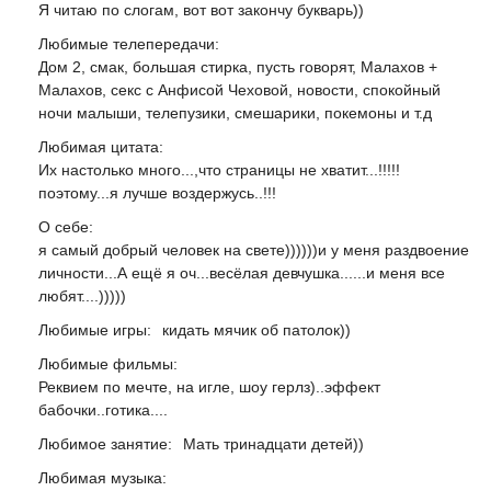
Я читаю по слогам, вот вот закончу букварь))
Любимые телепередачи:
Дом 2, смак, большая стирка, пусть говорят, Малахов +
Малахов, секс с Анфисой Чеховой, новости, спокойный
ночи малыши, телепузики, смешарики, покемоны и т.д
Любимая цитата:
Их настолько много...,что страницы не хватит...!!!!!
поэтому...я лучше воздержусь..!!!
О себе:
я самый добрый человек на свете))))))и у меня раздвоение
личности...А ещё я оч...весёлая девчушка......и меня все
любят....)))))
Любимые игры:
кидать мячик об патолок))
Любимые фильмы:
Реквием по мечте, на игле, шоу герлз)..эффект
бабочки..готика....
Любимое занятие:
Мать тринадцати детей))
Любимая музыка: