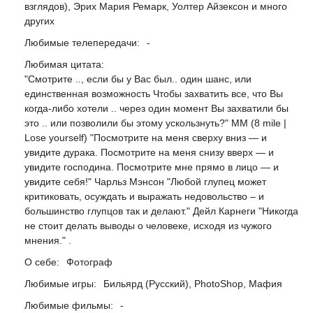
взглядов), Эрих Мария Ремарк, Уолтер Айзексон и много
других
Любимые телепередачи:
-
Любимая цитата:
"Смотрите .., если бы у Вас был.. один шанс, или
единственная возможность Чтобы захватить все, что Вы
когда-либо хотели .. через один момент Вы захватили бы
это .. или позволили бы этому ускользнуть?" MM (8 mile |
Lose yourself) "Посмотрите на меня сверху вниз — и
увидите дурака. Посмотрите на меня снизу вверх — и
увидите господина. Посмотрите мне прямо в лицо — и
увидите себя!" Чарльз Мэнсон "Любой глупец может
критиковать, осуждать и выражать недовольство – и
большинство глупцов так и делают." Дейл Карнеги "Никогда
не стоит делать выводы о человеке, исходя из чужого
мнения." .
О себе:
Фотограф
Любимые игры:
Бильярд (Русский), PhotoShop, Мафия
Любимые фильмы:
-