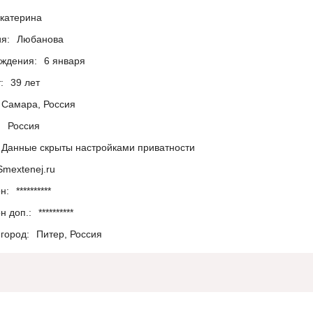
катерина
я:
Любанова
ождения:
6 января
:
39 лет
Самара, Россия
:
Россия
Данные скрыты настройками приватности
Smextenej.ru
н:
**********
н доп.:
**********
город:
Питер, Россия