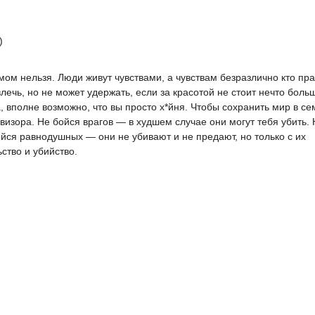
)
мом нельзя. Люди живут чувствами, а чувствам безразлично кто пр
влечь, но не может удержать, если за красотой не стоит нечто бол
на, вполне возможно, что вы просто х*йня. Чтобы сохранить мир в се
изора. Не бойся врагов — в худшем случае они могут тебя убить. 
ойся равнодушных — они не убивают и не предают, но только с их
ство и убийство.