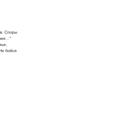
ав. Споры
ьшее…"
мье,
Не бойся