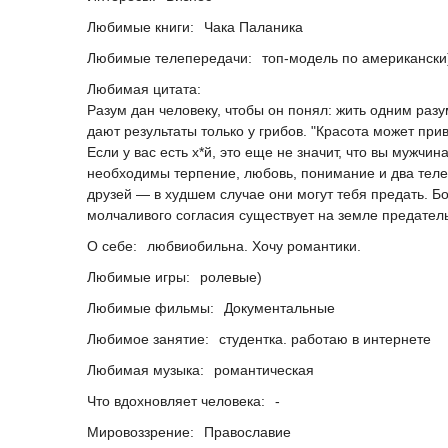
Любимые книги:
Чака Паланика
Любимые телепередачи:
топ-модель по американски
Любимая цитата:
Разум дан человеку, чтобы он понял: жить одним разу
дают результаты только у грибов. "Красота может при
Если у вас есть х*й, это еще не значит, что вы мужчи
необходимы терпение, любовь, понимание и два телев
друзей — в худшем случае они могут тебя предать. Б
молчаливого согласия существует на земле предатель
О себе:
любвиобильна. Хочу романтики.
Любимые игры:
ролевые)
Любимые фильмы:
Документальные
Любимое занятие:
студентка. работаю в интернете
Любимая музыка:
романтическая
Что вдохновляет человека:
-
Мировоззрение:
Православие