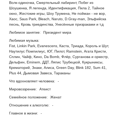
Волк-одиночка, Смертельный лабиринт, Побег из
Шоушенка, Я легенда, Идентификация, Пила 2, Тайное
окно, Жестокие игры, Шоу Трумена, Не пойман - не вор,
Хаос, Saus Park, Bleach, Naruto, D.Gray-man, Эльфийска
песнь, Кровь триединства, Унесённые призраками и т.д
Любимое занятие:
Президент мира
Любимая музыка:
Fist, Linkin Park, Evanescens, Каста, Триада, Король и Шут,
Наутилус Помпилиус, ЮГ, Пилот, Ramstein, Агата Кристи,
Сплин, Чайф, Кино, Da Bomb, Флёр, Сурганова и оркестр,
Дельфин, Eminem, ДДТ, Ляпис Трубецкой, Кукрыниксы,
Крематорий, Знаки, Алиса, Green Day, Blink 182, Sum 41,
Plus 44, Дымовая Завеса, Тараканы
Что вдохновляет человека:
-
Мировоззрение:
Атеист
Семейное положение:
Женат
Отношение к алкоголю:
-
Главное в жизни:
-