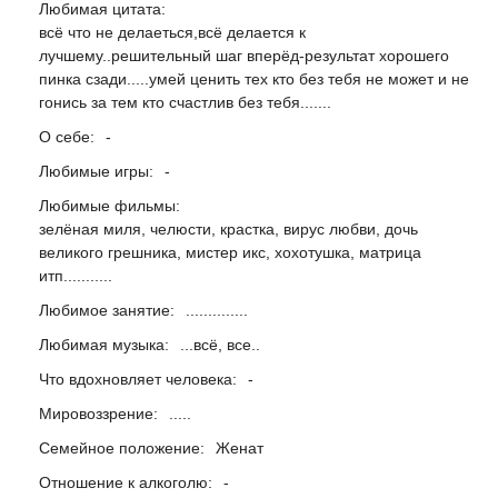
Любимая цитата:
всё что не делаеться,всё делается к
лучшему..решительный шаг вперёд-результат хорошего
пинка сзади.....умей ценить тех кто без тебя не может и не
гонись за тем кто счастлив без тебя.......
О себе:
-
Любимые игры:
-
Любимые фильмы:
зелёная миля, челюсти, крастка, вирус любви, дочь
великого грешника, мистер икс, хохотушка, матрица
итп...........
Любимое занятие:
..............
Любимая музыка:
...всё, все..
Что вдохновляет человека:
-
Мировоззрение:
.....
Семейное положение:
Женат
Отношение к алкоголю:
-