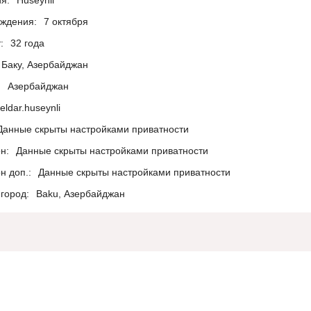
я:
Huseynli
ождения:
7 октября
:
32 года
Баку, Азербайджан
:
Азербайджан
eldar.huseynli
Данные скрыты настройками приватности
н:
Данные скрыты настройками приватности
н доп.:
Данные скрыты настройками приватности
город:
Baku, Азербайджан