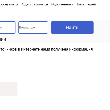
сослуживца
Однофамильцы
Родственники
База людей
лии
 источников в интернете нами получена информация