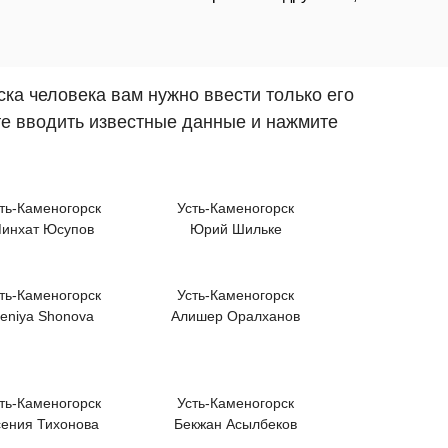
ка человека вам нужно ввести только его
те вводить известные данные и нажмите
ть-Каменогорск
Усть-Каменогорск
инхат Юсупов
Юрий Шильке
ть-Каменогорск
Усть-Каменогорск
eniya Shonova
Алишер Оралханов
ть-Каменогорск
Усть-Каменогорск
сения Тихонова
Бекжан Асылбеков