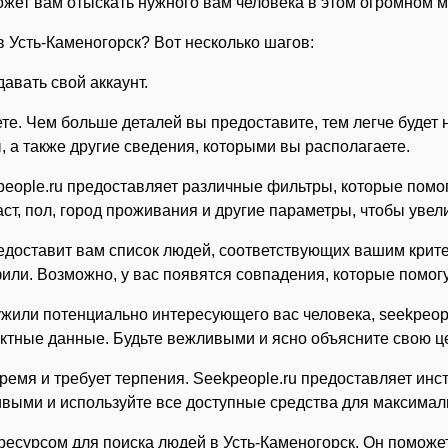
ожет вам отыскать нужного вам человека в этом огромном м
в Усть-Каменогорск? Вот несколько шагов:
давать свой аккаунт.
е. Чем больше деталей вы предоставите, тем легче будет н
 а также другие сведения, которыми вы располагаете.
eople.ru предоставляет различные фильтры, которые помогу
т, пол, город проживания и другие параметры, чтобы увели
редоставит вам список людей, соответствующих вашим крит
ли. Возможно, у вас появятся совпадения, которые помогу
или потенциально интересующего вас человека, seekpeopl
актные данные. Будьте вежливыми и ясно объясните свою це
ремя и требует терпения. Seekpeople.ru предоставляет инст
чивыми и используйте все доступные средства для максима
-ресурсом для поиска людей в Усть-Каменогорск. Он поможе