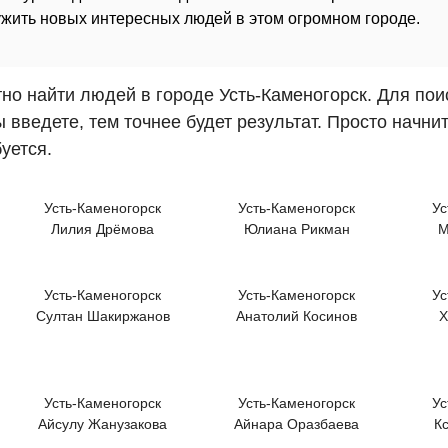
жить новых интересных людей в этом огромном городе.
но найти людей в городе Усть-Каменогорск. Для поис
ведете, тем точнее будет результат. Просто начни
буется.
Усть-Каменогорск
Усть-Каменогорск
Ус
Лилия Дрёмова
Юлиана Рикман
М
Усть-Каменогорск
Усть-Каменогорск
Ус
Султан Шакиржанов
Анатолий Косинов
X
Усть-Каменогорск
Усть-Каменогорск
Ус
Айсулу Жанузакова
Айнара Оразбаева
К