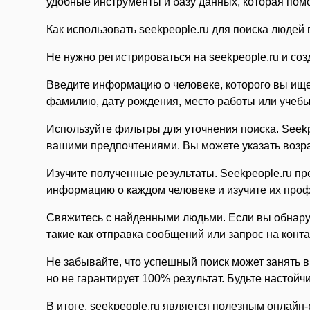
удобные инструменты и базу данных, которая пом
Как использовать seekpeople.ru для поиска людей 
Не нужно регистрироваться на seekpeople.ru и соз
Введите информацию о человеке, которого вы ищет
фамилию, дату рождения, место работы или учебы,
Используйте фильтры для уточнения поиска. Seekp
вашими предпочтениями. Вы можете указать возрас
Изучите полученные результаты. Seekpeople.ru п
информацию о каждом человеке и изучите их профи
Свяжитесь с найденными людьми. Если вы обнаруж
такие как отправка сообщений или запрос на конт
Не забывайте, что успешный поиск может занять в
но не гарантирует 100% результат. Будьте настой
В итоге, seekpeople.ru является полезным онлайн