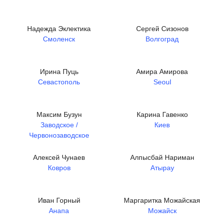
Надежда Эклектика
Сергей Сизонов
Смоленск
Волгоград
Ирина Пуць
Амира Амирова
Севастополь
Seoul
Максим Бузун
Карина Гавенко
Заводское /
Киев
Червонозаводское
Алексей Чунаев
Алпысбай Нариман
Ковров
Атырау
Иван Горный
Маргаритка Можайская
Анапа
Можайск